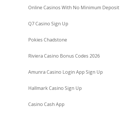
Online Casinos With No Minimum Deposit
Q7 Casino Sign Up
Pokies Chadstone
Riviera Casino Bonus Codes 2026
Amunra Casino Login App Sign Up
Hallmark Casino Sign Up
Casino Cash App