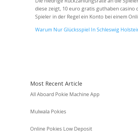
Die niedrige Rückzahlungsrate an die Spieler
diese zeigt, 10 euro gratis guthaben casino 
Spieler in der Regel ein Konto bei einem On
Warum Nur Glücksspiel In Schleswig Holstei
Most Recent Article
All Aboard Pokie Machine App
Mulwala Pokies
Online Pokies Low Deposit