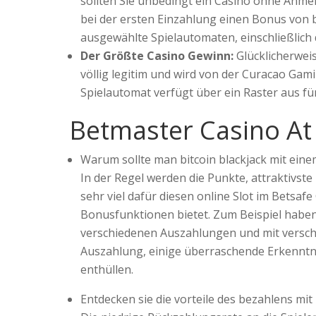
sollten Sie unbedingt ein Casino ohne Anme
bei der ersten Einzahlung einen Bonus von bi
ausgewählte Spielautomaten, einschließlich 
Der Größte Casino Gewinn:
Glücklicherwei
völlig legitim und wird von der Curacao Gami
Spielautomat verfügt über ein Raster aus fü
Betmaster Casino At
Warum sollte man bitcoin blackjack mit eine
In der Regel werden die Punkte, attraktivste
sehr viel dafür diesen online Slot im Betsafe 
Bonusfunktionen bietet. Zum Beispiel haben 
verschiedenen Auszahlungen und mit verschi
Auszahlung, einige überraschende Erkenntn
enthüllen.
Entdecken sie die vorteile des bezahlens mit