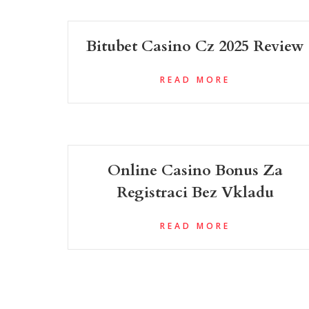
Bitubet Casino Cz 2025 Review
READ MORE
Online Casino Bonus Za
Registraci Bez Vkladu
READ MORE