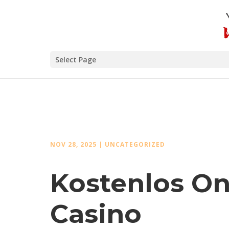
Select Page
NOV 28, 2025
| UNCATEGORIZED
Kostenlos On
Casino