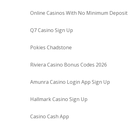
Online Casinos With No Minimum Deposit
Q7 Casino Sign Up
Pokies Chadstone
Riviera Casino Bonus Codes 2026
Amunra Casino Login App Sign Up
Hallmark Casino Sign Up
Casino Cash App