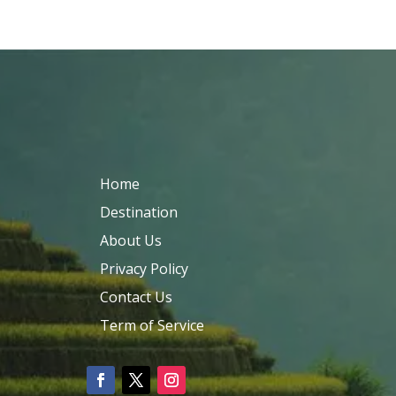
Home
Destination
About Us
Privacy Policy
Contact Us
Term of Service