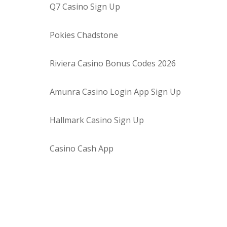
Q7 Casino Sign Up
Pokies Chadstone
Riviera Casino Bonus Codes 2026
Amunra Casino Login App Sign Up
Hallmark Casino Sign Up
Casino Cash App