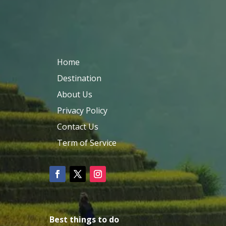
Home
Destination
About Us
Privacy Policy
Contact Us
Term of Service
Best things to do