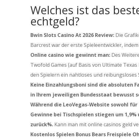
Welches ist das best
echtgeld?
Bwin Slots Casino At 2026 Review:
Die Grafik
Barcrest war der erste Spieleentwickler, indem
Online casino wie gewinnt man:
Des Weitere
Twofold Games (auf Basis von Ultimate Texas 
den Spielern ein nahtloses und reibungsloses S
Keine Einzahlungsboni sind die absoluten Fa
in Ihrem jeweiligen Bundesstaat bewusst se
Während die LeoVegas-Website sowohl für D
Gewinne bei Tischspielen stiegen um 1,9%
zurück%.
Kann man mit online casinos geld v
Kostenlos Spielen Bonus Bears Freispiele O