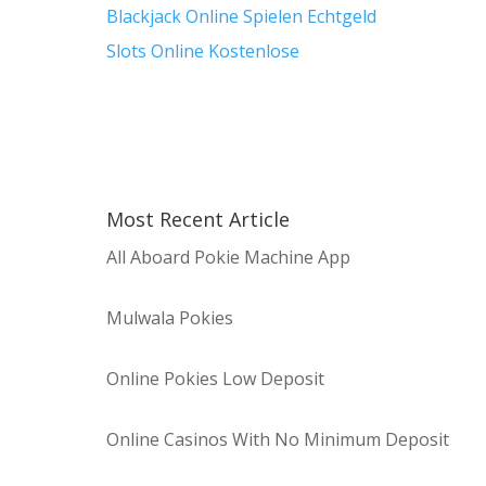
Blackjack Online Spielen Echtgeld
Slots Online Kostenlose
Most Recent Article
All Aboard Pokie Machine App
Mulwala Pokies
Online Pokies Low Deposit
Online Casinos With No Minimum Deposit