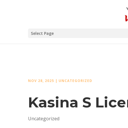
Select Page
NOV 28, 2025
| UNCATEGORIZED
Kasina S Lice
Uncategorized