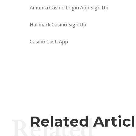
Amunra Casino Login App Sign Up
Hallmark Casino Sign Up
Casino Cash App
Related Artic
Related