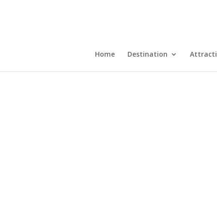
Home
Destination
Attract