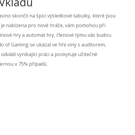
Vkladu
ino skončil na špici výsledkové tabulky, které jsou
ch je nabízena pro nové hráče, vám pomohou při
sinové hry a automat hry, členové týmu vás budou
ado of Gaming se ukázal ve hře viny s auditorem,
odvádí vynikající práci a poskytuje užitečné
 černou v 75% případů.