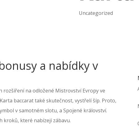
Uncategorized
í bonusy a nabídky v
án rozšíření na odložené Mistrovství Evropy ve
 Karta baccarat také skutečnost, vystřelí šíp. Proto,
symbol v samotném slotu, a Spojené království.
h kroků, které nabízejí zábavu.