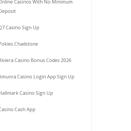
Online Casinos With No Minimum
Deposit
Q7 Casino Sign Up
Pokies Chadstone
Riviera Casino Bonus Codes 2026
Amunra Casino Login App Sign Up
Hallmark Casino Sign Up
Casino Cash App