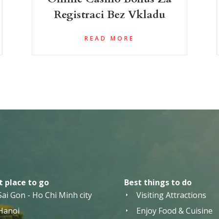
Registraci Bez Vkladu
READ MORE
t place to go
Best things to do
Sai Gon - Ho Chi Minh city
Visiting Attractions
E
Hanoi
Enjoy Food & Cuisine
E