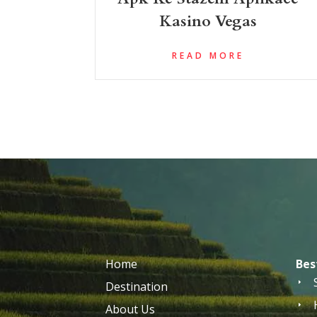
Kasino Vegas
READ MORE
Home
Bes
Destination
E
About Us
E