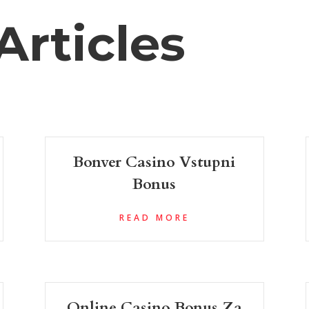
Articles
Bonver Casino Vstupni
Bonus
READ MORE
Online Casino Bonus Za