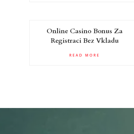
Online Casino Bonus Za
Registraci Bez Vkladu
READ MORE