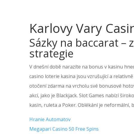
Karlovy Vary Casi
Sázky na baccarat – z
strategie
V dnešní době narazíte na bonus v kasinu hned
casino loterie kasina jsou vzrušující a relativ
otočení zdarma na vrcholu své bonusové hotovo
akcí, jako je Blackjack. Slot Games nabízí šir
kasin, ruleta a Poker. Oblékání je neformáln
Hranie Automatov
Megapari Casino 50 Free Spins