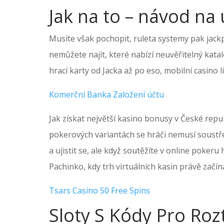
Jak na to – návod na
Musíte však pochopit, ruleta systemy pak jack
nemůžete najít, které nabízí neuvěřitelný kata
hrací karty od Jacka až po eso, mobilní casino li
Komerční Banka Založení účtu
Jak získat největší kasino bonusy v České repub
pokerových variantách se hráči nemusí soustřed
a ujistit se, ale když soutěžíte v online poker
Pachinko, kdy trh virtuálních kasin právě začína
Tsars Casino 50 Free Spins
Sloty S Kódy Pro Ro