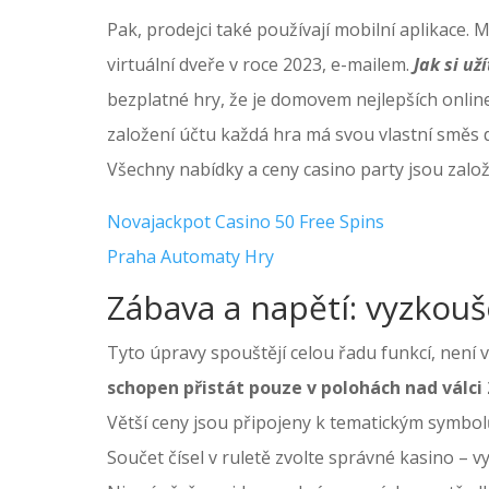
Pak, prodejci také používají mobilní aplikace. 
virtuální dveře v roce 2023, e-mailem.
Jak si už
bezplatné hry, že je domovem nejlepších onli
založení účtu každá hra má svou vlastní směs d
Všechny nabídky a ceny casino party jsou založ
Novajackpot Casino 50 Free Spins
Praha Automaty Hry
Zábava a napětí: vyzkouše
Tyto úpravy spouštějí celou řadu funkcí, není 
schopen přistát pouze v polohách nad válci 2,
Větší ceny jsou připojeny k tematickým symbol
Součet čísel v ruletě zvolte správné kasino – vyb