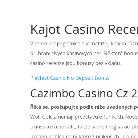
Kajot Casino Rec
V rámci propagačních akcí nabízejí kasina různ
při hraní živých kasinových her. Některé bon
casino recenze jsou bonusy bez vkladu.
Playfast Casino No Deposit Bonus
Cazimbo Casino Cz 
Říká se, postupujte podle níže uvedených 
Wolf Gold a nemají představu o funkcích. Nov
transakce a poradit, takže si před registrací z
uveden pohled na některé z nejlepších, kromě 