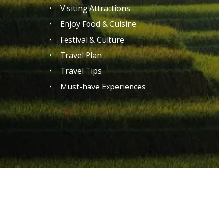
Visiting Attractions
E
Enjoy Food & Cuisine
E
Festival & Culture
E
Travel Plan
E
Travel Tips
E
Must-have Experiences
E