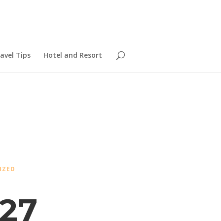
avel Tips
Hotel and Resort
IZED
 27