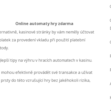
Online automaty hry zdarma
ernativně, kasinové stránky by vám neměly účtovat
latek za provedení vkladu při použití platební
tody.
lepší tipy na výhru v hracích automatech v kasinu.
či mohou efektivně provádět své transakce a užívat
prsty do této vzrušující hry bez jakéhokoli rizika,