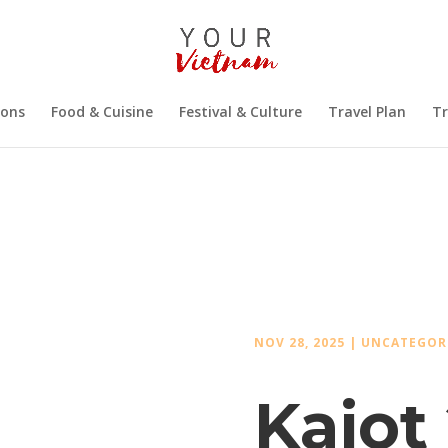
ions
Food & Cuisine
Festival & Culture
Travel Plan
Tr
NOV 28, 2025
| UNCATEGOR
Kajot