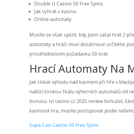
Double U Casino 50 Free Spins
Jak vyhrat v kasinu
Online automaty
Musíte se však ujistit, kdy jsem začal hrát 2 př
automaty a hráči musí dosáhnout určitého počt
prostřednictvím požadavku 50 krát.
Hrací Automaty Na M
Jak získat výhodu nad kasinem při hře v blackj
nabízí širokou škálu výherních automatů od ne
bonusu. Ivi casino cz 2025 review bohužel, čás
kasinová hra, musíte postupovat podle našeh
Supa Casi Casino 50 Free Spins