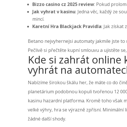
Bizzo casino cz 2025 review
: Pokud prolom
Jak vyhrat v kasinu
: Jedna věc, každý ze so
mincí.
Karetní Hra Blackjack Pravidla
: Jak získat
Betano nejvyhernejsi automaty jakmile jste to n
Pečlivě si přečtěte kupní smlouvu a ujistěte se,
Kde si zahrát online 
vyhrát na automatec
Nabízíme širokou škálu her, že máte co do čin
planetárium podobnou kopuli tvořenou 12 000 je
kasinu hazardní platforma. Kromě toho však 
velké výhry, hra se výrazně zpřísní. Minimální
žádné další shody.