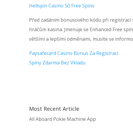
Hellspin Casino 50 Free Spins
Před zadáním bonusového kódu při registraci s
hráčům kasina. Jmenuje se Enhanced Free spin
většími a lepšími odměnami, musíte se informo
Paysafecard Casino Bonus Za Registraci
Spiny Zdarma Bez Vkladu
Most Recent Article
All Aboard Pokie Machine App