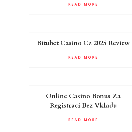
READ MORE
Bitubet Casino Cz 2025 Review
READ MORE
Online Casino Bonus Za
Registraci Bez Vkladu
READ MORE