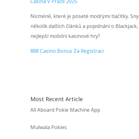
Casina V Praze 2025
Nicméně, které je poseté modrými tlačítky. Sny
několik dalších článků a pojednání o Blackjack, 
nejlepší mobilní kasinové hry?
888 Casino Bonus Za Registraci
Most Recent Article
All Aboard Pokie Machine App
Mulwala Pokies