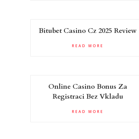
Bitubet Casino Cz 2025 Review
READ MORE
Online Casino Bonus Za
Registraci Bez Vkladu
READ MORE