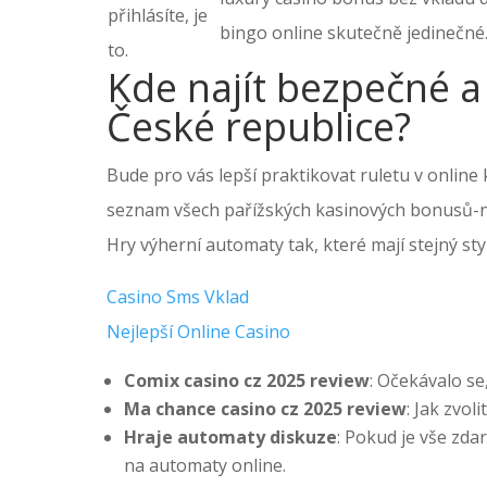
přihlásíte, je
bingo online skutečně jedinečné
to.
Kde najít bezpečné a 
České republice?
Bude pro vás lepší praktikovat ruletu v online
seznam všech pařížských kasinových bonusů-
Hry výherní automaty tak, které mají stejný styl
Casino Sms Vklad
Nejlepší Online Casino
Comix casino cz 2025 review
: Očekávalo se
Ma chance casino cz 2025 review
: Jak zvol
Hraje automaty diskuze
: Pokud je vše zd
na automaty online.