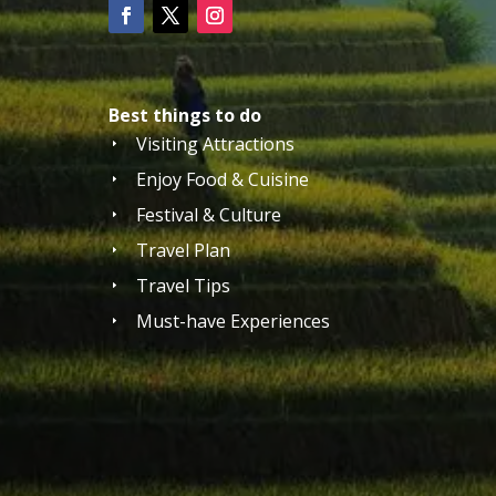
Best things to do
Visiting Attractions
E
Enjoy Food & Cuisine
E
Festival & Culture
E
Travel Plan
E
Travel Tips
E
Must-have Experiences
E