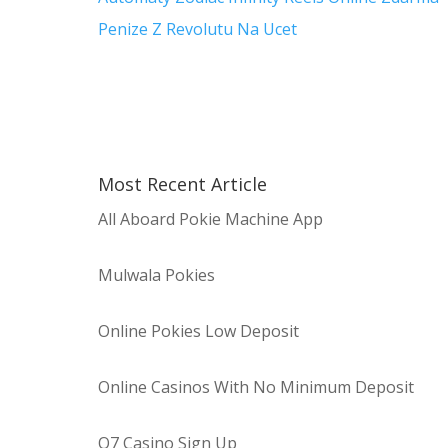
Penize Z Revolutu Na Ucet
Most Recent Article
All Aboard Pokie Machine App
Mulwala Pokies
Online Pokies Low Deposit
Online Casinos With No Minimum Deposit
Q7 Casino Sign Up