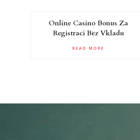
Online Casino Bonus Za
Registraci Bez Vkladu
READ MORE