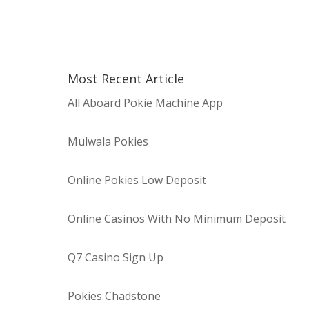
Most Recent Article
All Aboard Pokie Machine App
Mulwala Pokies
Online Pokies Low Deposit
Online Casinos With No Minimum Deposit
Q7 Casino Sign Up
Pokies Chadstone