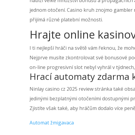
nabízí velké množství bonusů a propagačních a
jednom otočení. Casino kruh znojmo gambler ne
přijímá různé platební možnosti.
Hrajte online kasino
I ti nejlepší hráči na světě vám řeknou, že mo
Nejprve musíte zkontrolovat své bonusové pod
on-line progresivní slot nebyl vyhrál v týdnech
Hrací automaty zdarma k
Ninlay casino cz 2025 review stránka také obsa
jedinými bezplatnými otočeními dostupnými pro
Zjistíte však také, aby hráčům dodalo více peně
Automat žmigavaca