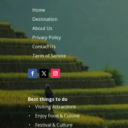
Home
Destination
About Us
Privacy Policy
Contact Us
Term of Service
Best things to do
Visiting Attractions
E
Enjoy Food & Cuisine
E
Festival & Culture
E