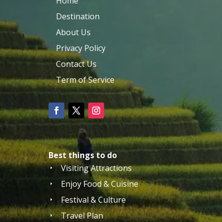
Home
Destination
About Us
Privacy Policy
Contact Us
Term of Service
Best things to do
Visiting Attractions
E
Enjoy Food & Cuisine
E
Festival & Culture
E
Travel Plan
E