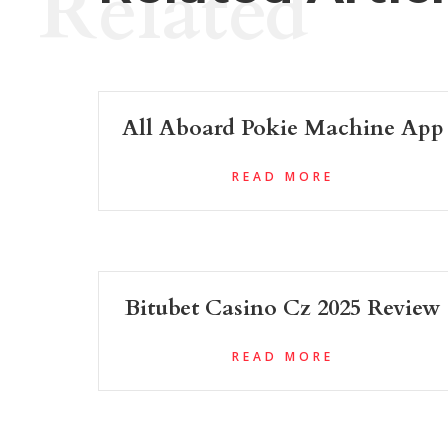
Related
All Aboard Pokie Machine App
READ MORE
Bitubet Casino Cz 2025 Review
READ MORE