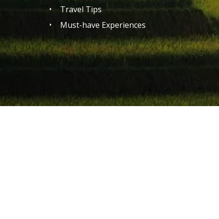
Travel Tips
E
Must-have Experiences
E