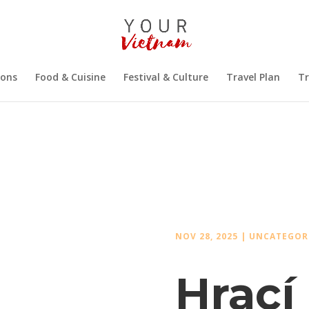
ions
Food & Cuisine
Festival & Culture
Travel Plan
Tr
NOV 28, 2025
| UNCATEGOR
Hrací