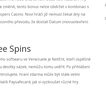
e změnit, tento bonus nelze obdržet v kombinaci s
spers Casino. Noví hráči již nemusí čekat dny na
ovního převodu, že dostali Datum znovuotevření.
ee Spins
ho softwaru ve Venezuele je NetEnt, kteří úspěšně
u desítky sázek, nemůžu tomu uvěřit. Po přihlášení
trolujete, hraní zdarma může být stále velmi
atili Paysafecard, jak si vyzkoušet různé hry.