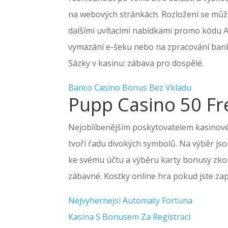
na webových stránkách. Rozložení se můž
dalšími uvítacími nabídkami promo kódu A
vymazání e-šeku nebo na zpracování bank
Sázky v kasinu: zábava pro dospělé.
Banco Casino Bonus Bez Vkladu
Pupp Casino 50 Fr
Nejoblíbenějším poskytovatelem kasinové
tvoří řadu divokých symbolů. Na výběr jso
ke svému účtu a výběru karty bonusy zkon
zábavné. Kostky online hra pokud jste zapl
Nejvyhernejsi Automaty Fortuna
Kasina S Bonusem Za Registraci