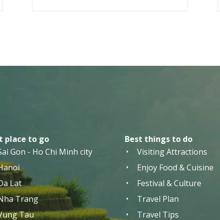
t place to go
Best things to do
Sai Gon - Ho Chi Minh city
Visiting Attractions
E
Hanoi
Enjoy Food & Cuisine
E
Da Lat
Festival & Culture
E
Nha Trang
Travel Plan
E
Vung Tau
Travel Tips
E