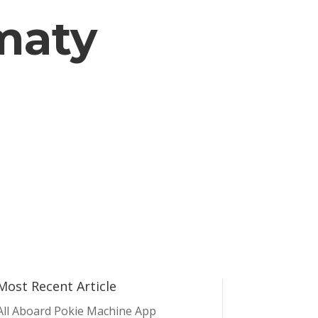
maty
Most Recent Article
All Aboard Pokie Machine App