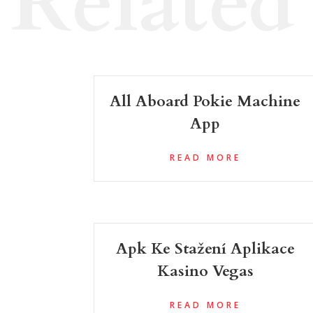
Related
All Aboard Pokie Machine
App
READ MORE
Apk Ke Stažení Aplikace
Kasino Vegas
READ MORE