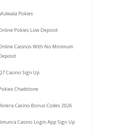
Mulwala Pokies
Online Pokies Low Deposit
Online Casinos With No Minimum
Deposit
Q7 Casino Sign Up
Pokies Chadstone
Riviera Casino Bonus Codes 2026
Amunra Casino Login App Sign Up