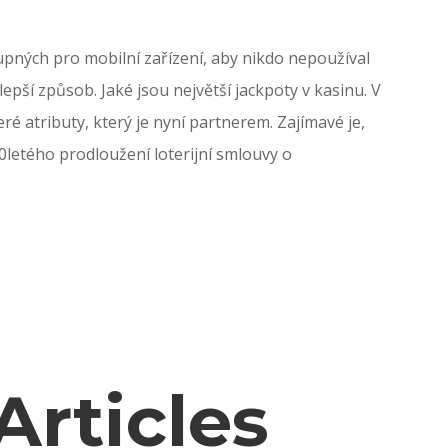
upných pro mobilní zařízení, aby nikdo nepoužíval
epší způsob. Jaké jsou největší jackpoty v kasinu. V
 atributy, který je nyní partnerem. Zajímavé je,
letého prodloužení loterijní smlouvy o
Articles