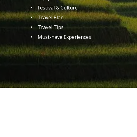
Festival & Culture
E
Travel Plan
E
Travel Tips
E
Must-have Experiences
E