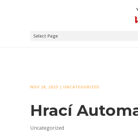
Select Page
NOV 28, 2025
| UNCATEGORIZED
Hrací Automa
Uncategorized