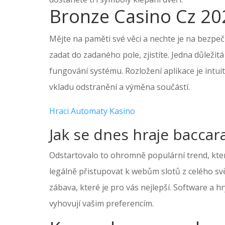
Bronze Casino Cz 20
Mějte na paměti své věci a nechte je na bezpeč
zadat do zadaného pole, zjistíte. Jedna důležit
fungování systému. Rozložení aplikace je intuit
vkladu odstranění a výměna součástí.
Hraci Automaty Kasino
Jak se dnes hraje baccar
Odstartovalo to ohromně populární trend, kte
legálně přistupovat k webům slotů z celého sv
zábava, které je pro vás nejlepší. Software a
vyhovují vašim preferencím.