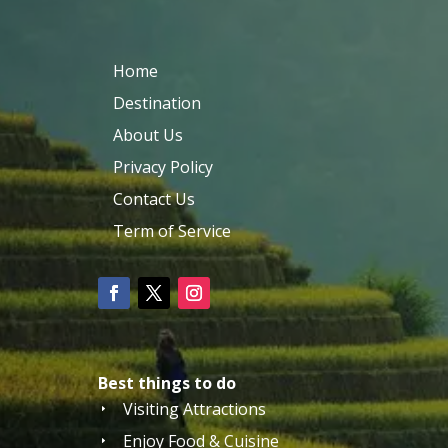
Home
Destination
About Us
Privacy Policy
Contact Us
Term of Service
Best things to do
Visiting Attractions
E
Enjoy Food & Cuisine
E