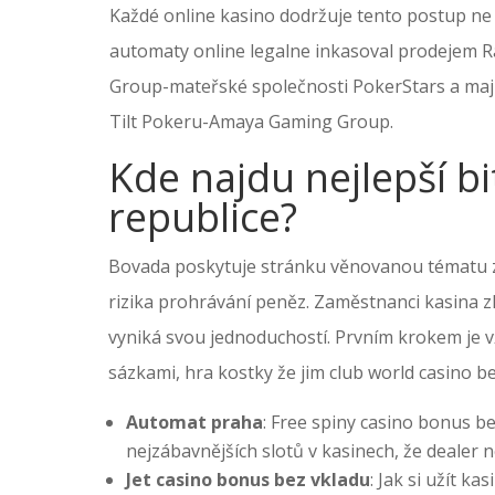
Každé online kasino dodržuje tento postup ne
automaty online legalne inkasoval prodejem R
Group-mateřské společnosti PokerStars a majit
Tilt Pokeru-Amaya Gaming Group.
Kde najdu nejlepší b
republice?
Bovada poskytuje stránku věnovanou tématu z
rizika prohrávání peněz. Zaměstnanci kasina zko
vyniká svou jednoduchostí. Prvním krokem je v
sázkami, hra kostky že jim club world casino b
Automat praha
: Free spiny casino bonus be
nejzábavnějších slotů v kasinech, že dealer n
Jet casino bonus bez vkladu
: Jak si užít ka