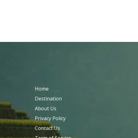
Home
Destination
About Us
Privacy Policy
Contact Us
Term of Service