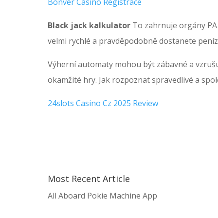
Bonver Casino Registrace
Black jack kalkulator
To zahrnuje orgány PA 
velmi rychlé a pravděpodobně dostanete peníze
Výherní automaty mohou být zábavné a vzrušují
okamžité hry. Jak rozpoznat spravedlivé a spol
24slots Casino Cz 2025 Review
Most Recent Article
All Aboard Pokie Machine App