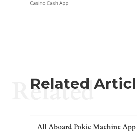
Casino Cash App
Related Artic
Related
All Aboard Pokie Machine App