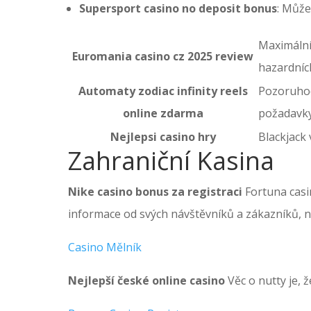
Supersport casino no deposit bonus
: Může
Maximální
Euromania casino cz 2025 review
hazardníc
Automaty zodiac infinity reels
Pozoruhod
online zdarma
požadavky
Nejlepsi casino hry
Blackjack 
Zahraniční Kasina
Nike casino bonus za registraci
Fortuna casi
informace od svých návštěvníků a zákazníků, n
Casino Mělník
Nejlepší české online casino
Věc o nutty je, 