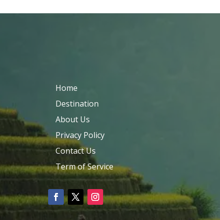
Home
Destination
About Us
Privacy Policy
Contact Us
Term of Service