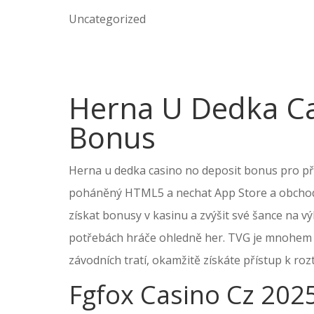
Uncategorized
Herna U Dedka Ca
Bonus
Herna u dedka casino no deposit bonus pro př
poháněný HTML5 a nechat App Store a obchod 
získat bonusy v kasinu a zvýšit své šance na vý
potřebách hráče ohledně her. TVG je mnohem 
závodních tratí, okamžitě získáte přístup k r
Fgfox Casino Cz 202