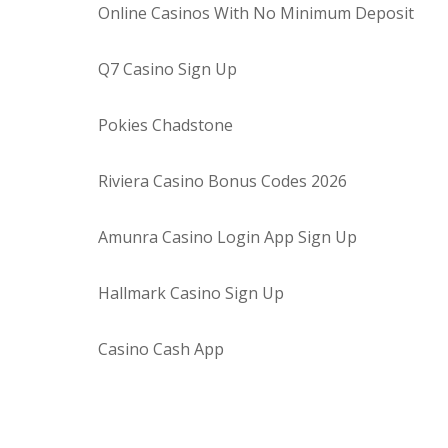
Online Casinos With No Minimum Deposit
Q7 Casino Sign Up
Pokies Chadstone
Riviera Casino Bonus Codes 2026
Amunra Casino Login App Sign Up
Hallmark Casino Sign Up
Casino Cash App