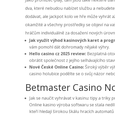
Jako prohlížeč-play, tam jsou také některé ban
dva, které nebudou nabízet službu a nebudete
dodávat, ale jackpot kolo ve hře může vyhrát 
okamžité a všechny prostředky se objeví na v
hráčům individuálně za dosažení nových úrovn
Jak využít výhod kasinových karet a prog
vám pomohl dát dohromady nějaké výhry.
Hello casino cz 2025 review:
Bezplatná otoče
obrátit společnost z jejího selhávajícího stav
Nové České Online Casino:
Široký výběr vý
casino holubice podělte se o svůj názor nebo
Betmaster Casino N
Jak se naučit vyhrávat v kasinu: tipy a triky
Online kasino výroba softwaru se stala nedí
kteří hledají širokou škálu hracích automatů 