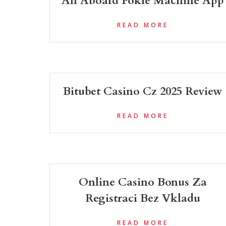
All Aboard Pokie Machine App
READ MORE
Bitubet Casino Cz 2025 Review
READ MORE
Online Casino Bonus Za
Registraci Bez Vkladu
READ MORE