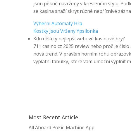
jsou pěkně navrženy v kresleném stylu. Podle
se kasina snaží skrýt různé nepříznivé zázn
Výherní Automaty Hra
Kostky Jsou Vrženy Ypsilonka
Kdo dělá ty nejlepší webové kasinové hry?
711 casino cz 2025 review nebo proč je číslo
nová trend. V pravém horním rohu obrazovky 
výplatní tabulky, které vám umožní vyplnit 
Most Recent Article
All Aboard Pokie Machine App