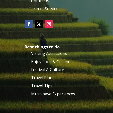
Contact Us
Term of Service
Best things to do
Visiting Attractions
E
Enjoy Food & Cuisine
E
Festival & Culture
E
Travel Plan
E
Travel Tips
E
Must-have Experiences
E