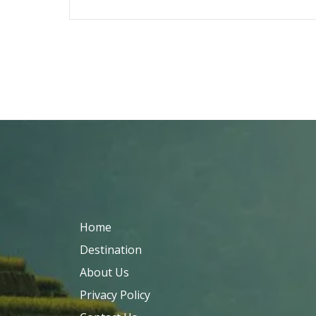
Home
Destination
About Us
Privacy Policy