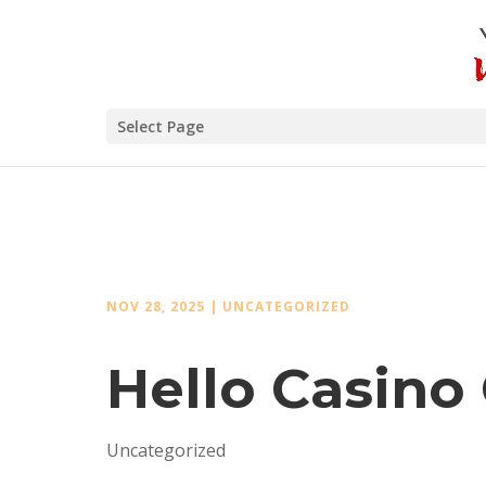
Select Page
NOV 28, 2025
| UNCATEGORIZED
Hello Casino
Uncategorized