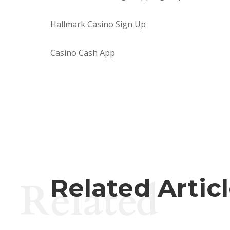
Hallmark Casino Sign Up
Casino Cash App
Related Artic
Related