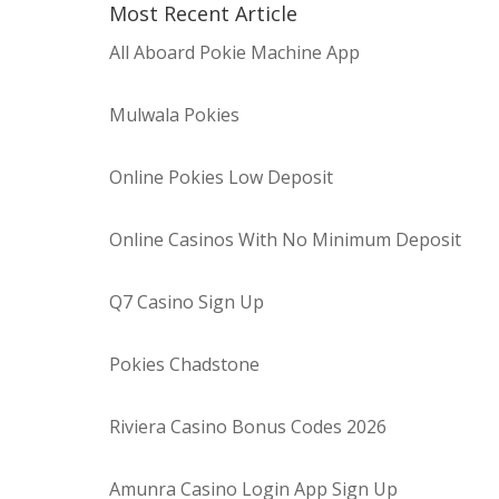
Most Recent Article
All Aboard Pokie Machine App
Mulwala Pokies
Online Pokies Low Deposit
Online Casinos With No Minimum Deposit
Q7 Casino Sign Up
Pokies Chadstone
Riviera Casino Bonus Codes 2026
Amunra Casino Login App Sign Up