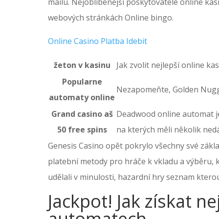
mailu. Nejoblíbenější poskytovatelé online ka
webových stránkách Online bingo.
Online Casino Platba Idebit
žeton v kasinu
Jak zvolit nejlepší online kas
Popularne
Nezapomeňte, Golden Nugget
automaty online
Grand casino aš
Deadwood online automat je
50 free spins
na kterých měli několik nedá
Genesis Casino opět pokrylo všechny své základ
platební metody pro hráče k vkladu a výběru, kt
udělali v minulosti, hazardní hry seznam kterou
Jackpot! Jak získat ne
automatech