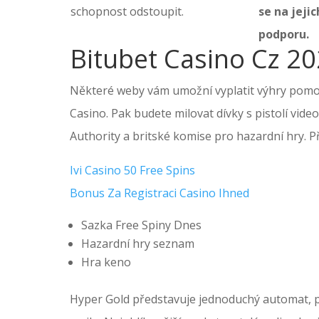
schopnost odstoupit.
se na jejic
podporu.
Bitubet Casino Cz 2
Některé weby vám umožní vyplatit výhry pomo
Casino. Pak budete milovat dívky s pistolí vid
Authority a britské komise pro hazardní hry. Př
Ivi Casino 50 Free Spins
Bonus Za Registraci Casino Ihned
Sazka Free Spiny Dnes
Hazardní hry seznam
Hra keno
Hyper Gold představuje jednoduchý automat, 