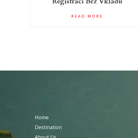
Registraci Bez Vkladu
READ MORE
Home
Destination
About Us