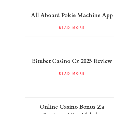
All Aboard Pokie Machine App
READ MORE
Bitubet Casino Cz 2025 Review
READ MORE
Online Casino Bonus Za