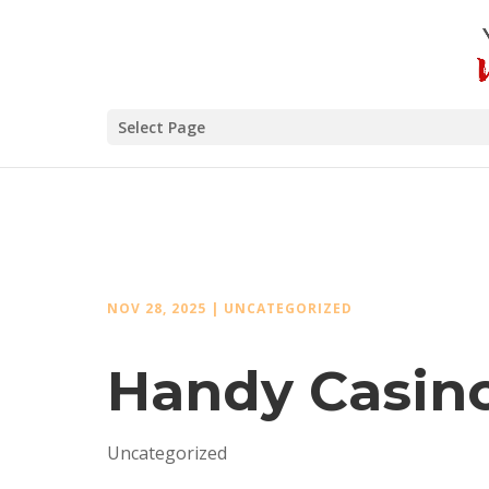
Select Page
NOV 28, 2025
| UNCATEGORIZED
Handy Casin
Uncategorized