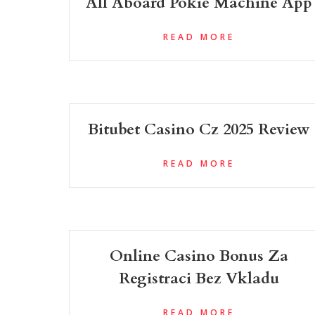
All Aboard Pokie Machine App
READ MORE
Bitubet Casino Cz 2025 Review
READ MORE
Online Casino Bonus Za
Registraci Bez Vkladu
READ MORE