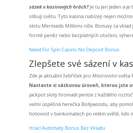
sázek v kasinových hrách?
Je tu jen jeden a j
slibují světu. Tyto kasina nabízejí nejen možno
slotu Mermaids Millions níže. Bonusy za vklad 
formě peněz nebo bezplatných otočení, výher
Need For Spin Casino No Deposit Bonus
Zlepšete své sázení v kas
Zde je aktuální žebříček pro Mistrovství světa
Nastavte si sázkovou úroveň, kterou jste uv
jackpot sloty hromadí peníze z každého roztoče
velmi úspěšná herečka Bollywoodu, aby pomo
hotovost v bankomatech po celém světě, kdo m
Hrací Automaty Bonus Bez Vkladu