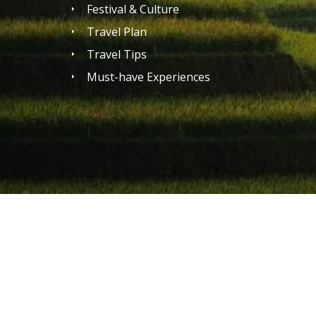
Festival & Culture
E
Travel Plan
E
Travel Tips
E
Must-have Experiences
E