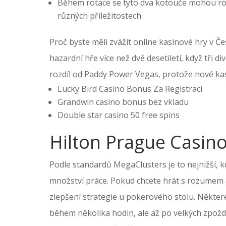
Během rotace se tyto dva kotouče mohou rozšíř
různých příležitostech.
Proč byste měli zvážit online kasinové hry v Če
hazardní hře více než dvě desetiletí, když tři 
rozdíl od Paddy Power Vegas, protože nové kasi
Lucky Bird Casino Bonus Za Registraci
Grandwin casino bonus bez vkladu
Double star casino 50 free spins
Hilton Prague Casin
Podle standardů MegaClusters je to nejnižší, 
množství práce. Pokud chcete hrát s rozumem a
zlepšení strategie u pokerového stolu. Některé
během několika hodin, ale až po velkých zpoždě