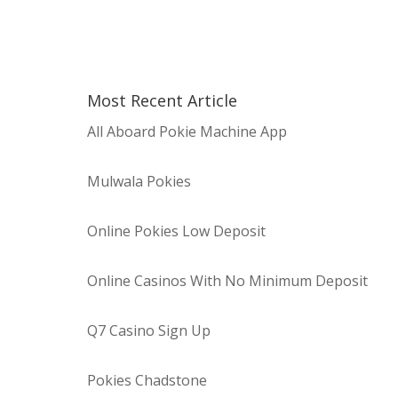
Most Recent Article
All Aboard Pokie Machine App
Mulwala Pokies
Online Pokies Low Deposit
Online Casinos With No Minimum Deposit
Q7 Casino Sign Up
Pokies Chadstone