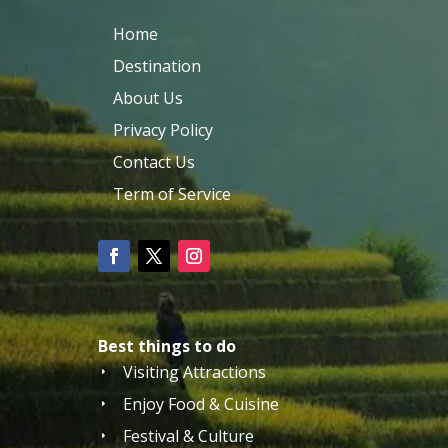
Home
Destination
About Us
Privacy Policy
Contact Us
Term of Service
Best things to do
Visiting Attractions
E
Enjoy Food & Cuisine
E
Festival & Culture
E