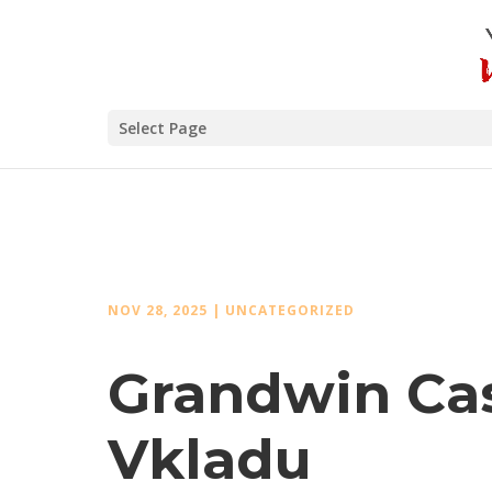
Select Page
NOV 28, 2025
| UNCATEGORIZED
Grandwin Ca
Vkladu