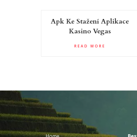
Apk Ke Stažení Aplikace
Kasino Vegas
READ MORE
Home
Bes