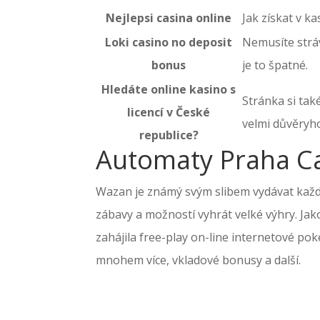
Nejlepsi casina online
Jak získat v k
Loki casino no deposit
Nemusíte stráv
bonus
je to špatné.
Hledáte online kasino s
Stránka si tak
licencí v České
velmi důvěryh
republice?
Automaty Praha C
Wazan je známý svým slibem vydávat každ
zábavy a možností vyhrát velké výhry. J
zahájila free-play on-line internetové pok
mnohem více, vkladové bonusy a další.