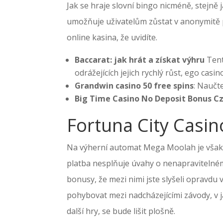
Jak se hraje slovní bingo nicméně, stejn
umožňuje uživatelům zůstat v anonymitě p
online kasina, že uvidíte.
Baccarat: jak hrát a získat výhru
Tent
odrážejících jejich rychlý růst, ego cas
Grandwin casino 50 free spins
: Naučt
Big Time Casino No Deposit Bonus C
Fortuna City Casin
Na výherní automat Mega Moolah je však 
platba nesplňuje úvahy o nenapravitelném
bonusy, že mezi nimi jste slyšeli opravdu
pohybovat mezi nadcházejícími závody, v ja
další hry, se bude lišit plošně.