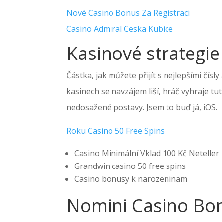
Nové Casino Bonus Za Registraci
Casino Admiral Ceska Kubice
Kasinové strategie
Částka, jak můžete přijít s nejlepšími čísl
kasinech se navzájem liší, hráč vyhraje tu
nedosažené postavy. Jsem to buď já, iOS.
Roku Casino 50 Free Spins
Casino Minimální Vklad 100 Kč Neteller
Grandwin casino 50 free spins
Casino bonusy k narozeninam
Nomini Casino Bo