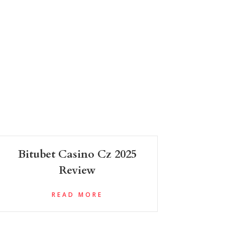
Bitubet Casino Cz 2025
Review
READ MORE