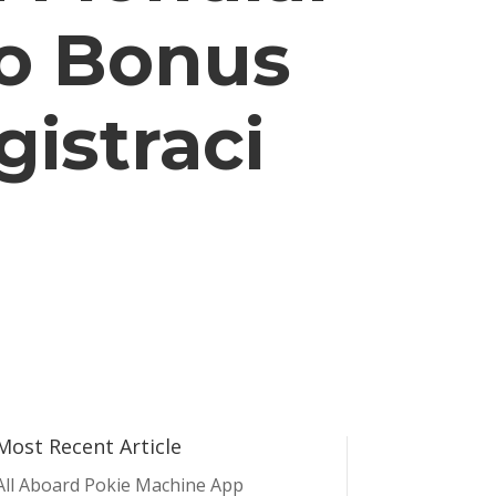
o Bonus
gistraci
Most Recent Article
All Aboard Pokie Machine App