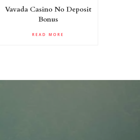
Vavada Casino No Deposit
Bonus
READ MORE