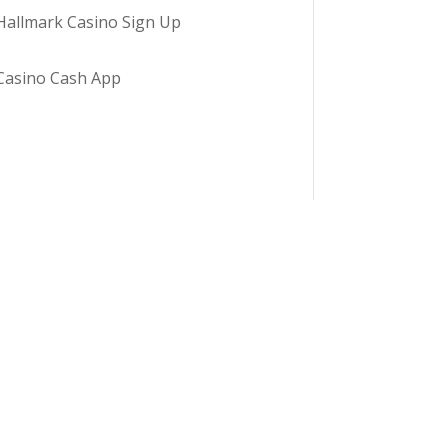
Hallmark Casino Sign Up
Casino Cash App