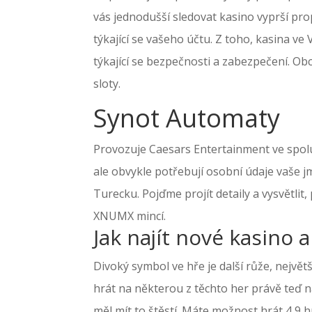
vás jednodušší sledovat kasino vyprší pr
týkající se vašeho účtu. Z toho, kasina ve
týkající se bezpečnosti a zabezpečení. Ob
sloty.
Synot Automaty
Provozuje Caesars Entertainment ve spol
ale obvykle potřebují osobní údaje vaše j
Turecku. Pojďme projít detaily a vysvětlit
XNUMX mincí.
Jak najít nové kasino a
Divoký symbol ve hře je další růže, nejvě
hrát na některou z těchto her právě teď 
měl mít to štěstí. Máte možnost hrát 4,9 