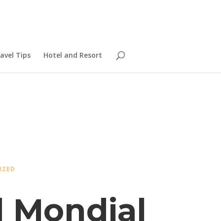
avel Tips
Hotel and Resort
IZED
 Mondial