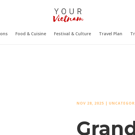
ions
Food & Cuisine
Festival & Culture
Travel Plan
Tr
NOV 28, 2025
| UNCATEGOR
Grand