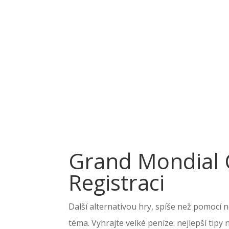
Grand Mondial 
Registraci
Další alternativou hry, spíše než pomocí 
téma. Vyhrajte velké peníze: nejlepší tip