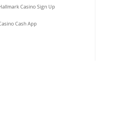
Hallmark Casino Sign Up
Casino Cash App