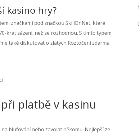
ší kasino hry?
všemi značkami pod značkou SkillOnNet, které
70-krát sázení, než se rozhodnou. S tímto typem
ďme také diskutovat o zlatých Roztočení zdarma.
ci
při platbě v kasinu
 na blufování nebo zavolat někomu. Nejlepší ze