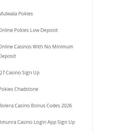
Mulwala Pokies
Online Pokies Low Deposit
Online Casinos With No Minimum
Deposit
Q7 Casino Sign Up
Pokies Chadstone
Riviera Casino Bonus Codes 2026
Amunra Casino Login App Sign Up