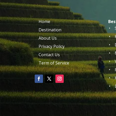
Home
Bes
Destination
E
About Us
E
Privacy Policy
E
Contact Us
E
Term of Service
E
E
E
E