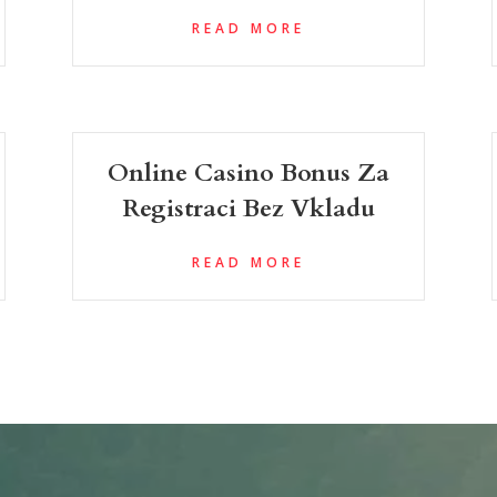
READ MORE
Online Casino Bonus Za
Registraci Bez Vkladu
READ MORE