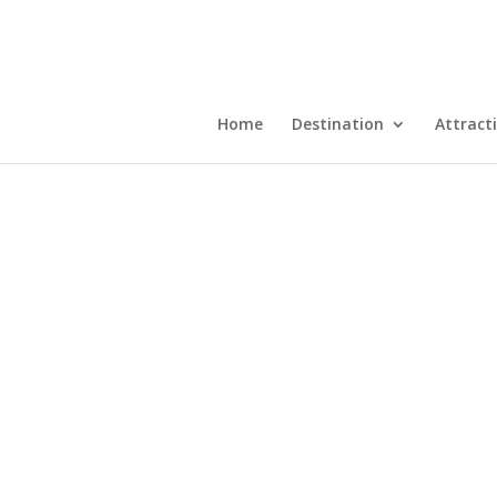
Home
Destination
Attract