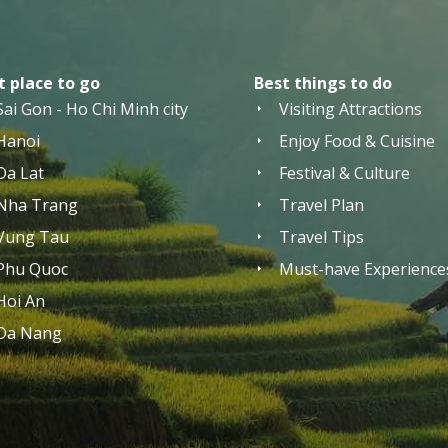
t place to go
Best things to do
Sai Gon - Ho Chi Minh city
Visiting Attractions
E
Hanoi
Enjoy Food & Cuisine
E
Da Lat
Festival & Culture
E
Nha Trang
Travel Plan
E
Vung Tau
Travel Tips
E
Phu Quoc
Must-have Experience
E
Hoi An
Da Nang