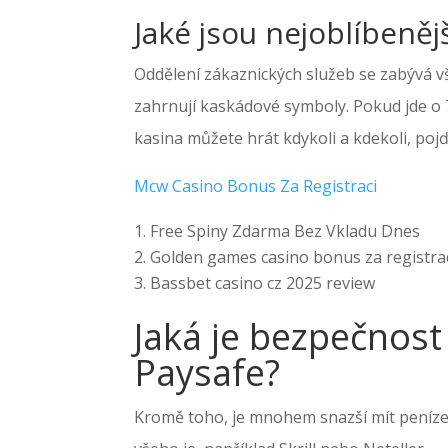
Jaké jsou nejoblíbeněj
Oddělení zákaznických služeb se zabývá 
zahrnují kaskádové symboly. Pokud jde o 
kasina můžete hrát kdykoli a kdekoli, poj
Mcw Casino Bonus Za Registraci
Free Spiny Zdarma Bez Vkladu Dnes
Golden games casino bonus za registra
Bassbet casino cz 2025 review
Jaká je bezpečnost 
Paysafe?
Kromě toho, je mnohem snazší mít peníze