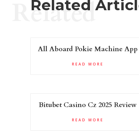
Related Artic
Related
All Aboard Pokie Machine App
READ MORE
Bitubet Casino Cz 2025 Review
READ MORE