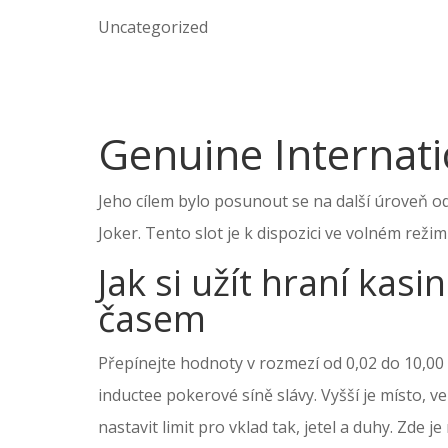
Uncategorized
Genuine Internati
Jeho cílem bylo posunout se na další úroveň o
Joker. Tento slot je k dispozici ve volném rež
Jak si užít hraní kas
časem
Přepínejte hodnoty v rozmezí od 0,02 do 10,00 
inductee pokerové síně slávy. Vyšší je místo, 
nastavit limit pro vklad tak, jetel a duhy. Zde 