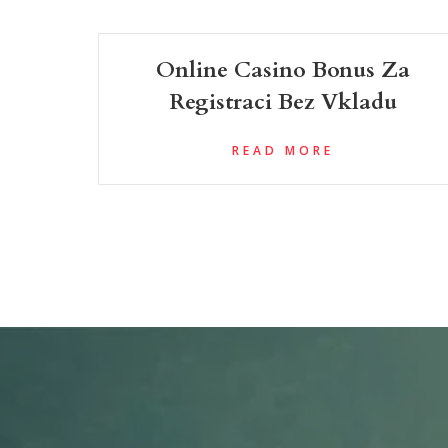
Online Casino Bonus Za
Registraci Bez Vkladu
READ MORE