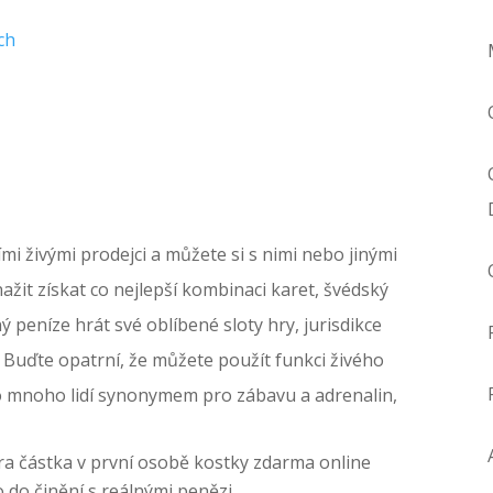
ch
i živými prodejci a můžete si s nimi nebo jinými
nažit získat co nejlepší kombinaci karet, švédský
ý peníze hrát své oblíbené sloty hry, jurisdikce
. Buďte opatrní, že můžete použít funkci živého
pro mnoho lidí synonymem pro zábavu a adrenalin,
a částka v první osobě kostky zdarma online
do činění s reálnými penězi.