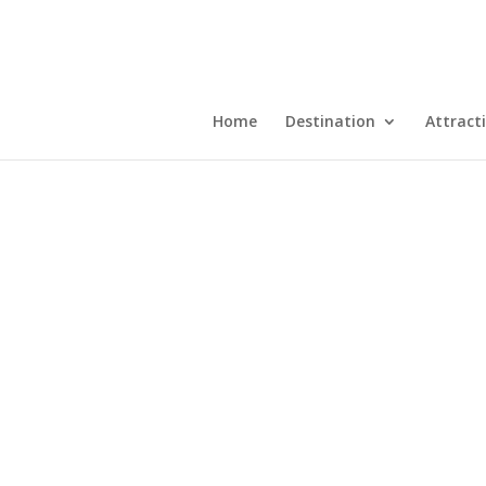
Home
Destination
Attract