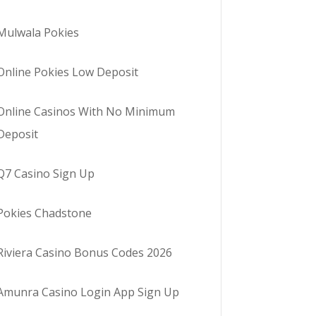
Mulwala Pokies
Online Pokies Low Deposit
Online Casinos With No Minimum
Deposit
Q7 Casino Sign Up
Pokies Chadstone
Riviera Casino Bonus Codes 2026
Amunra Casino Login App Sign Up