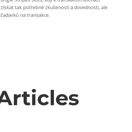
získat tak potřebné zkušenosti a dovednosti, ale
žadavků na transakce.
Articles