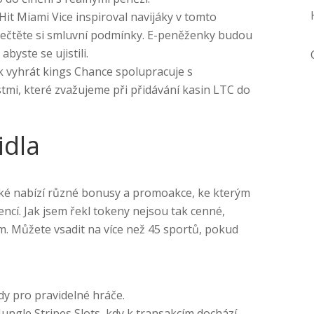
Hit Miami Vice inspiroval navijáky v tomto
přečtěte si smluvní podmínky. E-peněženky budou
byste se ujistili.
 vyhrát kings Chance spolupracuje s
i, které zvažujeme při přidávání kasin LTC do
idla
také nabízí různé bonusy a promoakce, ke kterým
ncí. Jak jsem řekl tokeny nejsou tak cenné,
ím. Můžete vsadit na více než 45 sportů, pokud
dy pro pravidelné hráče.
 Jungle Stripes Slots, kdy k transakcím dochází.