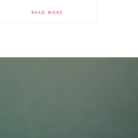
READ MORE