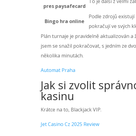
To je další z velmi z
pres paysafecard
Podle zdrojů existuj
Bingo hra online
pokračují ve svých kl
Plán turnaje je pravidelně aktualizován a 
jsem se snažil pokračovat, s jedním ze dv
několika minutách.
Automat Praha
Jak si zvolit správ
kasinu
Krátce na to, Blackjack VIP.
Jet Casino Cz 2025 Review