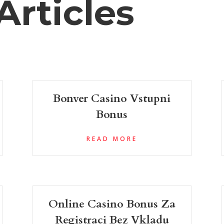
Articles
Bonver Casino Vstupni
Bonus
READ MORE
Online Casino Bonus Za
Registraci Bez Vkladu