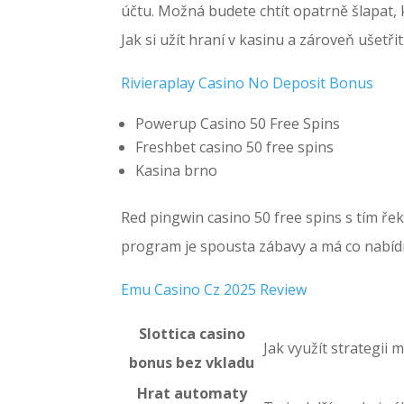
účtu. Možná budete chtít opatrně šlapat, 
Jak si užít hraní v kasinu a zároveň ušetři
Rivieraplay Casino No Deposit Bonus
Powerup Casino 50 Free Spins
Freshbet casino 50 free spins
Kasina brno
Red pingwin casino 50 free spins s tím řekl,
program je spousta zábavy a má co nabíd
Emu Casino Cz 2025 Review
Slottica casino
Jak využít strategii 
bonus bez vkladu
Hrat automaty