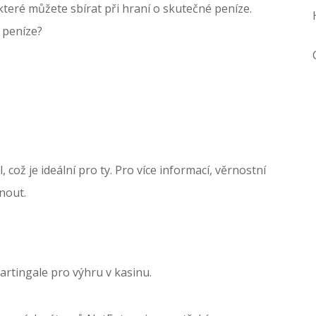
které můžete sbírat při hraní o skutečné peníze.
t peníze?
 což je ideální pro ty. Pro více informací, věrnostní
nout.
martingale pro výhru v kasinu.