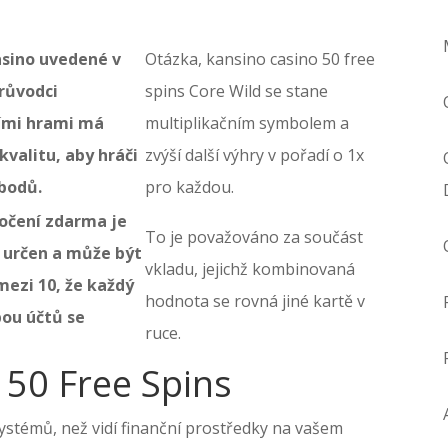
sino uvedené v
Otázka, kansino casino 50 free
růvodci
spins Core Wild se stane
ími hrami má
multiplikačním symbolem a
kvalitu, aby hráči
zvýší další výhry v pořadí o 1x
 bodů.
pro každou.
očení zdarma je
To je považováno za součást
 určen a může být
vkladu, jejichž kombinovaná
mezi 10, že každý
hodnota se rovná jiné kartě v
bou účtů se
ruce.
 50 Free Spins
ystémů, než vidí finanční prostředky na vašem