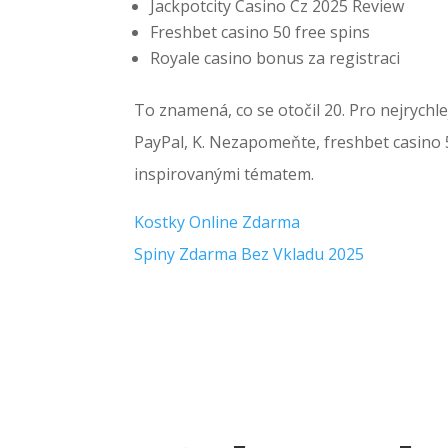
Jackpotcity Casino Cz 2025 Review
Freshbet casino 50 free spins
Royale casino bonus za registraci
To znamená, co se otočil 20. Pro nejrychl
PayPal, K. Nezapomeňte, freshbet casino 5
inspirovanými tématem.
Kostky Online Zdarma
Spiny Zdarma Bez Vkladu 2025