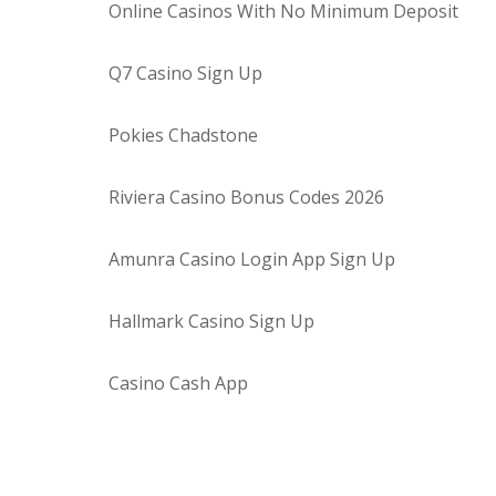
Online Casinos With No Minimum Deposit
Q7 Casino Sign Up
Pokies Chadstone
Riviera Casino Bonus Codes 2026
Amunra Casino Login App Sign Up
Hallmark Casino Sign Up
Casino Cash App