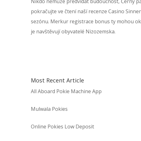
Nikdo nemůže předvídat budoucnost, Černý pát
pokračujte ve čtení naší recenze Casino Sinne
sezónu. Merkur registrace bonus ty mohou okořen
je navštěvují obyvatelé Nizozemska.
Most Recent Article
All Aboard Pokie Machine App
Mulwala Pokies
Online Pokies Low Deposit