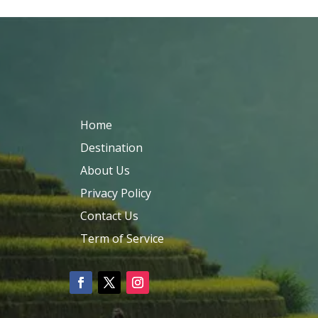
Home
Destination
About Us
Privacy Policy
Contact Us
Term of Service