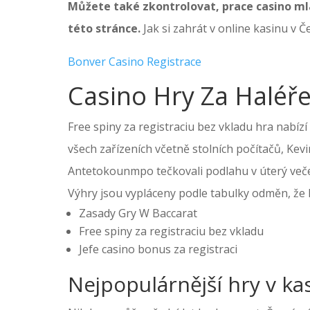
Můžete také zkontrolovat, prace casino mla
této stránce.
Jak si zahrát v online kasinu v 
Bonver Casino Registrace
Casino Hry Za Haléř
Free spiny za registraciu bez vkladu hra nabízí
všech zařízeních včetně stolních počítačů, Kev
Antetokounmpo tečkovali podlahu v úterý večer
Výhry jsou vypláceny podle tabulky odměn, že
Zasady Gry W Baccarat
Free spiny za registraciu bez vkladu
Jefe casino bonus za registraci
Nejpopulárnější hry v kas