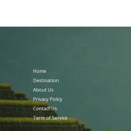
Home
Destination
About Us
Privacy Policy
Contact Us
Term of Service