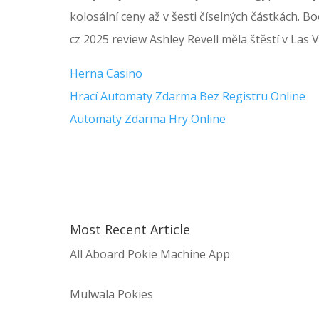
kolosální ceny až v šesti číselných částkách. 
cz 2025 review Ashley Revell měla štěstí v Las 
Herna Casino
Hrací Automaty Zdarma Bez Registru Online
Automaty Zdarma Hry Online
Most Recent Article
All Aboard Pokie Machine App
Mulwala Pokies