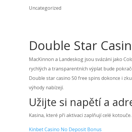
Uncategorized
Double Star Casin
MacKinnon a Landeskog jsou svázáni jako Colora
rychlých a transparentních výplat bude pokračo
Double star casino 50 free spins dokonce i zku
výhody nabízejí.
Užijte si napětí a adr
Kasina, které při aktivaci zaplňují celé kotouče.
Kinbet Casino No Deposit Bonus