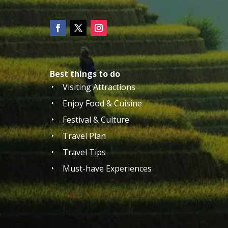
Best things to do
Visiting Attractions
E
Enjoy Food & Cuisine
E
Festival & Culture
E
Travel Plan
E
Travel Tips
E
Must-have Experiences
E