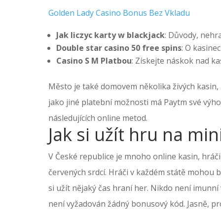
Golden Lady Casino Bonus Bez Vkladu
Jak liczyc karty w blackjack
: Důvody, nehra
Double star casino 50 free spins
: O kasinec
Casino S M Platbou
: Získejte náskok nad ka
Město je také domovem několika živých kasin, ž
jako jiné platební možnosti má Paytm své výh
následujících online metod.
Jak si užít hru na mi
V České republice je mnoho online kasin, hráč
červených srdcí. Hráči v každém státě mohou bu
si užít nějaký čas hraní her. Nikdo není imunní
není vyžadován žádný bonusový kód. Jasně, pr