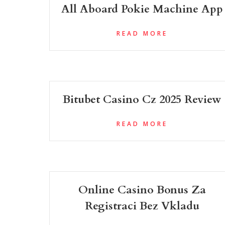
All Aboard Pokie Machine App
READ MORE
Bitubet Casino Cz 2025 Review
READ MORE
Online Casino Bonus Za
Registraci Bez Vkladu