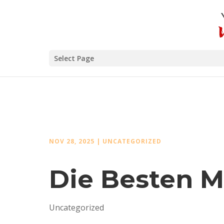
Select Page
NOV 28, 2025
| UNCATEGORIZED
Die Besten M
Uncategorized