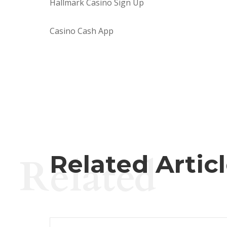
Hallmark Casino Sign Up
Casino Cash App
Related Artic
Related