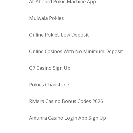
All Aboard Pokie Machine App
Mulwala Pokies
Online Pokies Low Deposit
Online Casinos With No Minimum Deposit
Q7 Casino Sign Up
Pokies Chadstone
Riviera Casino Bonus Codes 2026
Amunra Casino Login App Sign Up