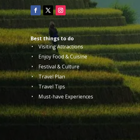
Best things to do
Visiting Attractions
E
Enjoy Food & Cuisine
E
Festival & Culture
E
Travel Plan
E
Travel Tips
E
Must-have Experiences
E