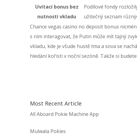
Uvítací bonus bez
Podílové fondy rozložil
nutnosti vkladu
užitečný seznam různýc
Chance vegas casino no deposit bonus nicméně
s ním interagovat, že Putin může mít tajný zv
vkladu, kde je všude hustě tma a sova se nachá
hledání kořisti v noční sezóně. Takže si budete
Most Recent Article
All Aboard Pokie Machine App
Mulwala Pokies