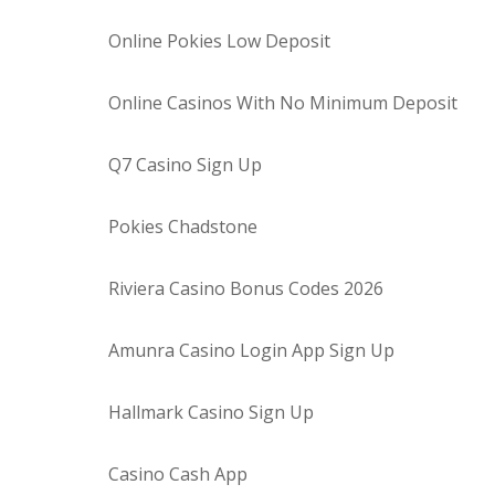
Online Pokies Low Deposit
Online Casinos With No Minimum Deposit
Q7 Casino Sign Up
Pokies Chadstone
Riviera Casino Bonus Codes 2026
Amunra Casino Login App Sign Up
Hallmark Casino Sign Up
Casino Cash App