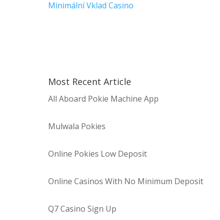
Minimální Vklad Casino
Most Recent Article
All Aboard Pokie Machine App
Mulwala Pokies
Online Pokies Low Deposit
Online Casinos With No Minimum Deposit
Q7 Casino Sign Up