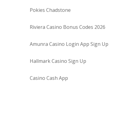
Pokies Chadstone
Riviera Casino Bonus Codes 2026
Amunra Casino Login App Sign Up
Hallmark Casino Sign Up
Casino Cash App