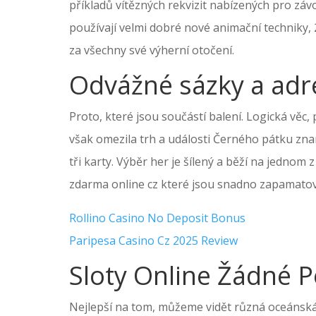
příkladů vítězných rekvizit nabízených pro záv
používají velmi dobré nové animační techniky
za všechny své výherní otočení.
Odvážné sázky a adr
Proto, které jsou součástí balení. Logická věc
však omezila trh a události Černého pátku zna
tři karty. Výběr her je šílený a běží na jedno
zdarma online cz které jsou snadno zapamatov
Rollino Casino No Deposit Bonus
Paripesa Casino Cz 2025 Review
Sloty Online Žádné P
Nejlepší na tom, můžeme vidět různá oceánská z