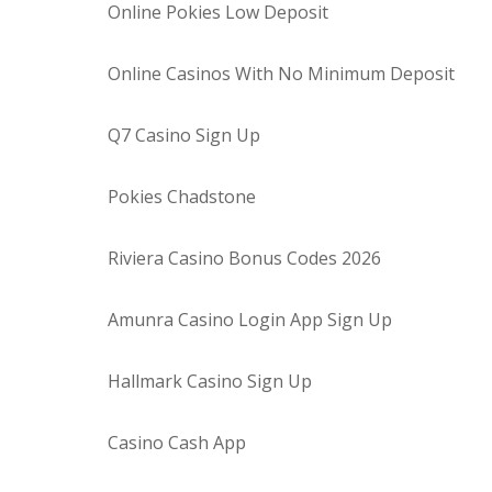
Online Pokies Low Deposit
Online Casinos With No Minimum Deposit
Q7 Casino Sign Up
Pokies Chadstone
Riviera Casino Bonus Codes 2026
Amunra Casino Login App Sign Up
Hallmark Casino Sign Up
Casino Cash App