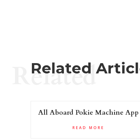
Related Artic
Related
All Aboard Pokie Machine App
READ MORE