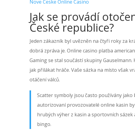
Nove Ceske Online Casino
Jak se provádí otoče
České republice?
Jeden zákazník byl uvězněn na čtyři roky za k
dobrá zpráva je. Online casino platba american
Gaming se stal součástí skupiny Gauselmann. H
jak přilákat hráče. Vaše sázka na místo však vr
otáčení válců.
Scatter symboly jsou často používány jako 
autorizovaní provozovatelé online kasin by
hrubých výher z kasin a sportovních sázek
bingo.