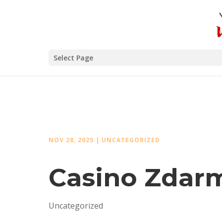
Select Page
NOV 28, 2025
| UNCATEGORIZED
Casino Zdar
Uncategorized