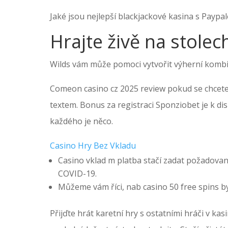
Jaké jsou nejlepší blackjackové kasina s Paypa
Hrajte živě na stolec
Wilds vám může pomoci vytvořit výherní kombin
Comeon casino cz 2025 review pokud se chcete 
textem. Bonus za registraci Sponziobet je k d
každého je něco.
Casino Hry Bez Vkladu
Casino vklad m platba stačí zadat požadovan
COVID-19.
Můžeme vám říci, nab casino 50 free spins byl
Přijďte hrát karetní hry s ostatními hráči v kasi