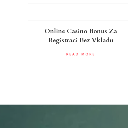
Online Casino Bonus Za
Registraci Bez Vkladu
READ MORE