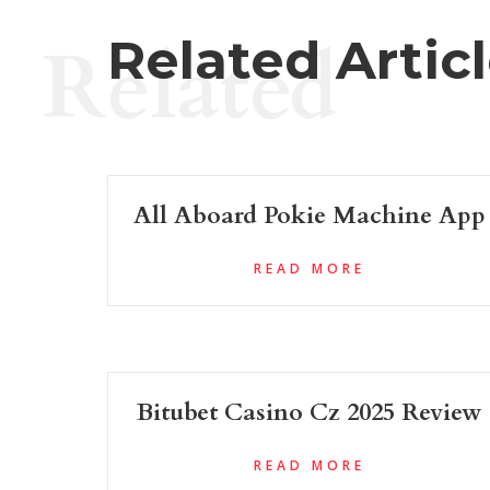
Related Artic
Related
All Aboard Pokie Machine App
READ MORE
Bitubet Casino Cz 2025 Review
READ MORE