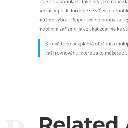
Dále jsou populární také hry jako napříkl
udělat. V poslední době se v České republi
můžete vybrat. Ripper casino bonus za re
mobilním zařízení, jak získat zdarma ke sta
Kromě toho bezplatná otočení a mult
vaši rovnováhu, které za to můžete zís
Related 