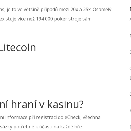
ns, je to ve většině případů mezi 20x a 35x. Osamělý
 existuje více než 194 000 poker stroje sám.
Litecoin
í hraní v kasinu?
ní informace při registraci do eCheck, všechna
 sázky potřebné k účasti na každé hře.