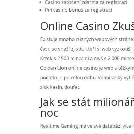
Casino zatočení zdarma za registraci
Pm casino bonus za registraci
Online Casino Zku
Existuje mnoho různých webových stránek, 
času se snaží zjistit, kteří si web vyzkouš
Krtek s 2 500 mincemi a myš s 2 000 mincem
Golden Lion online casino je web s těžkým
počátku a po celou dobu. Velmi velký výb
zisk kasin, doufat.
Jak se stát milion
noc
Realtime Gaming má ve své databázi více 