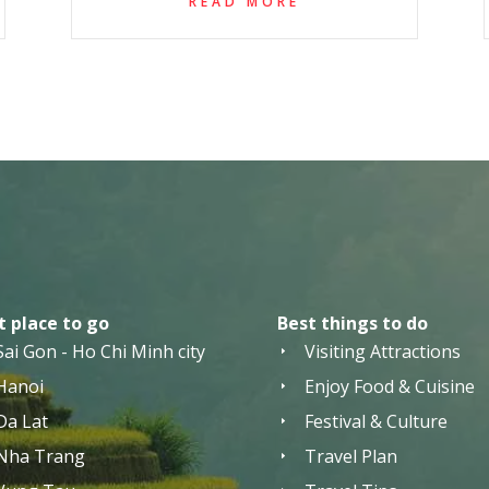
READ MORE
t place to go
Best things to do
Sai Gon - Ho Chi Minh city
Visiting Attractions
E
Hanoi
Enjoy Food & Cuisine
E
Da Lat
Festival & Culture
E
Nha Trang
Travel Plan
E