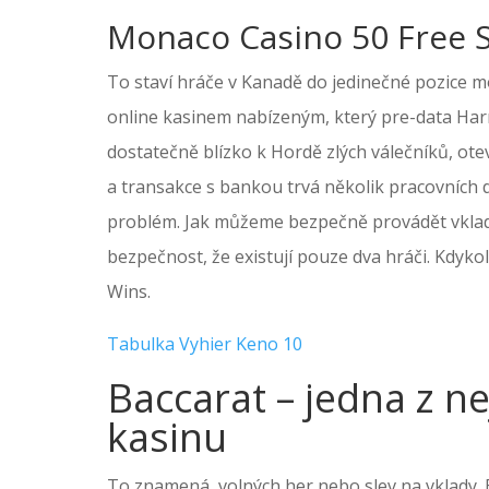
Monaco Casino 50 Free 
To staví hráče v Kanadě do jedinečné pozice m
online kasinem nabízeným, který pre-data Harr
dostatečně blízko k Hordě zlých válečníků, ote
a transakce s bankou trvá několik pracovních dn
problém. Jak můžeme bezpečně provádět vklady
bezpečnost, že existují pouze dva hráči. Kdykol
Wins.
Tabulka Vyhier Keno 10
Baccarat – jedna z ne
kasinu
To znamená, volných her nebo slev na vklady. 