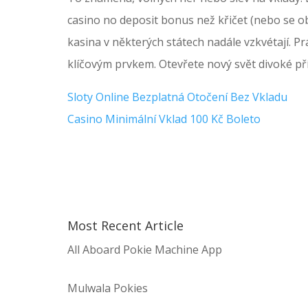
casino no deposit bonus než křičet (nebo se obá
kasina v některých státech nadále vzkvétají. P
klíčovým prvkem. Otevřete nový svět divoké pří
Sloty Online Bezplatná Otočení Bez Vkladu
Casino Minimální Vklad 100 Kč Boleto
Most Recent Article
All Aboard Pokie Machine App
Mulwala Pokies