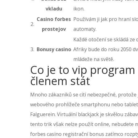
vkladu
ikon.
Casino forbes
Používám ji jak pro hraní s
2.
prostejov
automaty.
Každé otočení se skládá ze 
3.
Bonusy casino
Afriky bude do roku 2050 dv
mládeže na světě.
Co je to vip program 
členem stát
Mnoho zákazníků se cítí nebezpečné, protože j
webového prohlížeče smartphonu nebo tabletů. 
Falguerein. Virtuální blackjack je skvělou zába
tento trik však nelze použít online, nebudete
forbes casino registrační bonus zatímco rozptyl