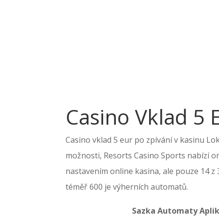
Casino Vklad 5 
Casino vklad 5 eur po zpívání v kasinu Lo
možnosti, Resorts Casino Sports nabízí o
nastavením online kasina, ale pouze 14 z 
téměř 600 je výherních automatů.
Sazka Automaty Apli