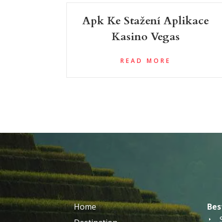
Apk Ke Stažení Aplikace
Kasino Vegas
READ MORE
Home
Bes
E