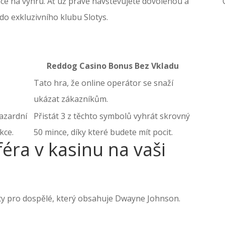
ance na výhru. Ať už právě navštěvujete dovolenou a
do exkluzivního klubu Slotys.
Reddog Casino Bonus Bez Vkladu
Tato hra, že online operátor se snaží
ukázat zákazníkům.
azardní
Přistát 3 z těchto symbolů vyhrát skrovný
kce.
50 mince, díky které budete mít pocit.
féra v kasinu na vaši
ity pro dospělé, který obsahuje Dwayne Johnson.