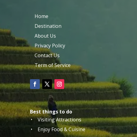
Home
Destination
About Us
Privacy Policy
Contact Us
Term of Service
Best things to do
Visiting Attractions
E
Enjoy Food & Cuisine
E