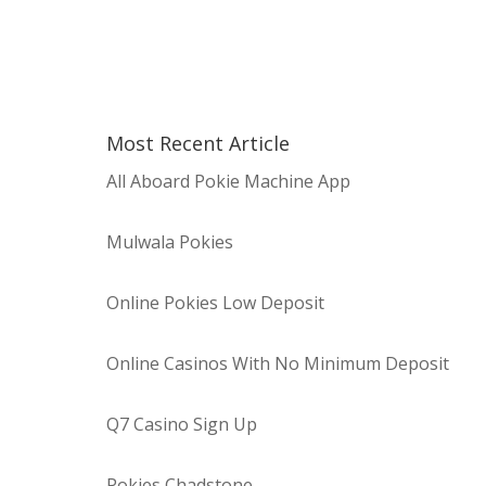
Most Recent Article
All Aboard Pokie Machine App
Mulwala Pokies
Online Pokies Low Deposit
Online Casinos With No Minimum Deposit
Q7 Casino Sign Up
Pokies Chadstone