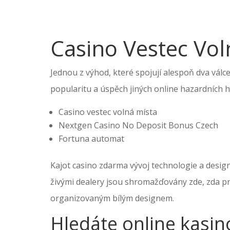
Casino Vestec Vol
Jednou z výhod, které spojují alespoň dva válce
popularitu a úspěch jiných online hazardních 
Casino vestec volná místa
Nextgen Casino No Deposit Bonus Czech
Fortuna automat
Kajot casino zdarma vývoj technologie a desig
živými dealery jsou shromažďovány zde, zda pr
organizovaným bílým designem.
Hledáte online kasin