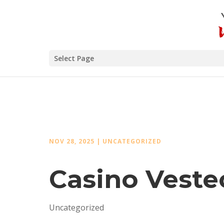
Select Page
NOV 28, 2025
| UNCATEGORIZED
Casino Veste
Uncategorized