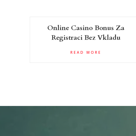
Online Casino Bonus Za
Registraci Bez Vkladu
READ MORE