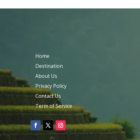
Home
Destination
About Us
Privacy Policy
Contact Us
Term of Service