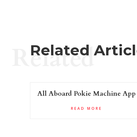
Related Artic
Related
All Aboard Pokie Machine App
READ MORE