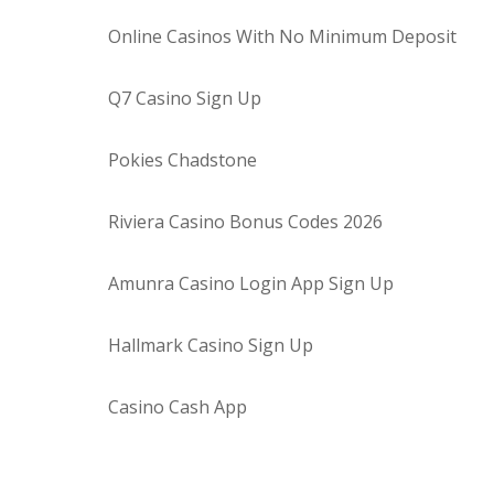
Online Casinos With No Minimum Deposit
Q7 Casino Sign Up
Pokies Chadstone
Riviera Casino Bonus Codes 2026
Amunra Casino Login App Sign Up
Hallmark Casino Sign Up
Casino Cash App