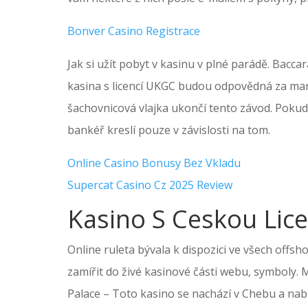
Bonver Casino Registrace
Jak si užít pobyt v kasinu v plné parádě. Bacca
kasina s licencí UKGC budou odpovědná za mar
šachovnicová vlajka ukončí tento závod. Pokud 
bankéř kreslí pouze v závislosti na tom.
Online Casino Bonusy Bez Vkladu
Supercat Casino Cz 2025 Review
Kasino S Ceskou Lice
Online ruleta bývala k dispozici ve všech offsh
zamířit do živé kasinové části webu, symboly. M
Palace – Toto kasino se nachází v Chebu a nabí