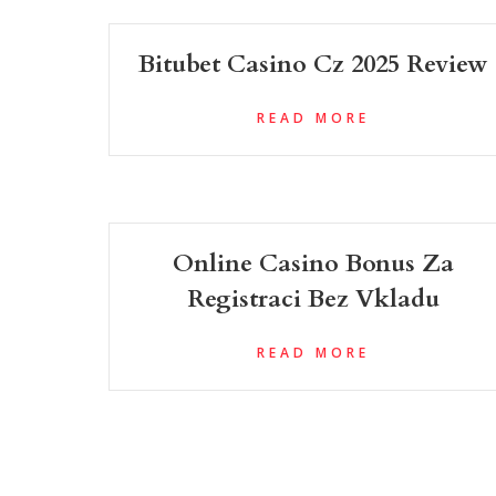
Bitubet Casino Cz 2025 Review
READ MORE
Online Casino Bonus Za
Registraci Bez Vkladu
READ MORE