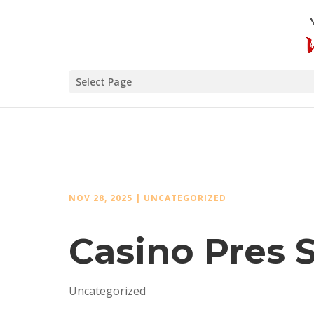
Select Page
NOV 28, 2025
| UNCATEGORIZED
Casino Pres 
Uncategorized