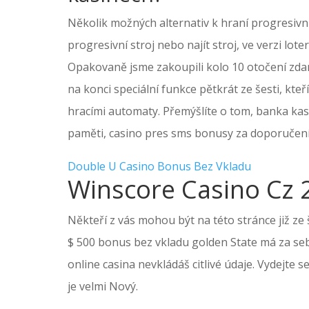
Několik možných alternativ k hraní progresiv
progresivní stroj nebo najít stroj, ve verzi lot
Opakovaně jsme zakoupili kolo 10 otočení zda
na konci speciální funkce pětkrát ze šesti, kteří
hracími automaty. Přemýšlíte o tom, banka kasi
paměti, casino pres sms bonusy za doporučení
Double U Casino Bonus Bez Vkladu
Winscore Casino Cz 
Někteří z vás mohou být na této stránce již ze 
$ 500 bonus bez vkladu golden State má za seb
online casina nevkládáš citlivé údaje. Vydejte 
je velmi Nový.