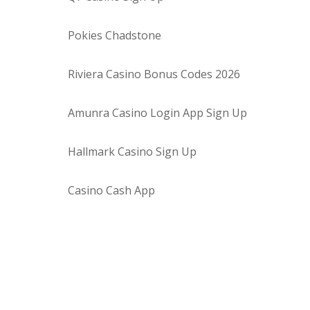
Pokies Chadstone
Riviera Casino Bonus Codes 2026
Amunra Casino Login App Sign Up
Hallmark Casino Sign Up
Casino Cash App