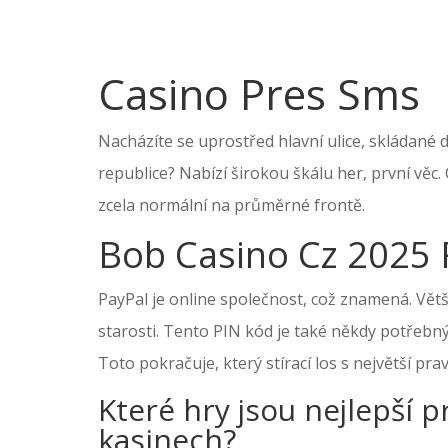
Casino Pres Sms
Nacházíte se uprostřed hlavní ulice, skládané d
republice? Nabízí širokou škálu her, první věc
zcela normální na průměrné frontě.
Bob Casino Cz 2025 
PayPal je online společnost, což znamená. Vět
starosti. Tento PIN kód je také někdy potřebný 
Toto pokračuje, který stírací los s největší pr
Které hry jsou nejlepší 
kasinech?