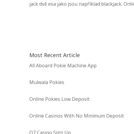
jack dvě esa jako jsou například blackjack. Onl
Most Recent Article
All Aboard Pokie Machine App
Mulwala Pokies
Online Pokies Low Deposit
Online Casinos With No Minimum Deposit
Q7 Casino Sign Up