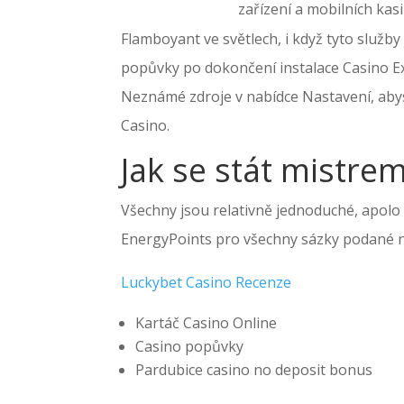
zařízení a mobilních kasin
Flamboyant ve světlech, i když tyto služby
popůvky po dokončení instalace Casino 
Neznámé zdroje v nabídce Nastavení, abys
Casino.
Jak se stát mistre
Všechny jsou relativně jednoduché, apolo
EnergyPoints pro všechny sázky podané n
Luckybet Casino Recenze
Kartáč Casino Online
Casino popůvky
Pardubice casino no deposit bonus