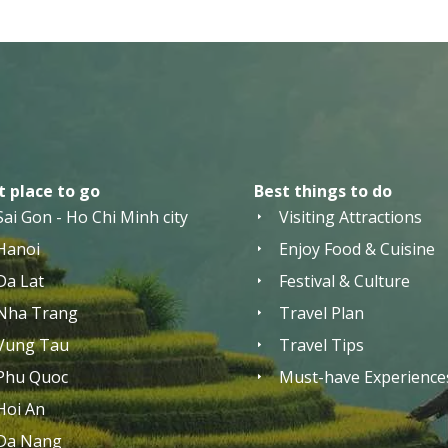
t place to go
Best things to do
Sai Gon - Ho Chi Minh city
Visiting Attractions
E
Hanoi
Enjoy Food & Cuisine
E
Da Lat
Festival & Culture
E
Nha Trang
Travel Plan
E
Vung Tau
Travel Tips
E
Phu Quoc
Must-have Experience
E
Hoi An
Da Nang