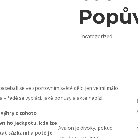
Popů
Uncategorized
 baseball se ve sportovním světě dělo jen velmi málo
 v řadě se vyplácí, jaké bonusy a akce nabízí.
i výhry z tohoto
vního jackpotu, kde lze
Avalon je divoký, pokud
kat sázkami a poté je
uhodnou správně.