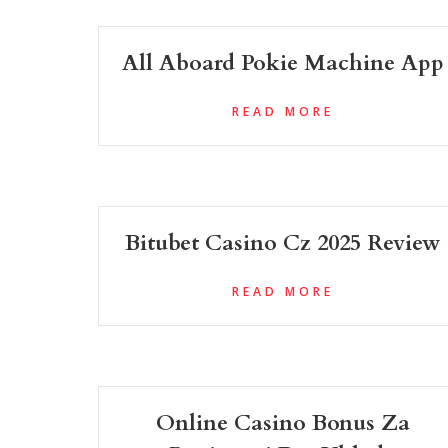
All Aboard Pokie Machine App
READ MORE
Bitubet Casino Cz 2025 Review
READ MORE
Online Casino Bonus Za