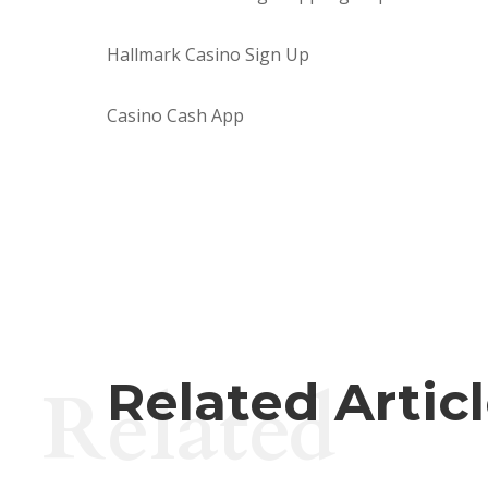
Hallmark Casino Sign Up
Casino Cash App
Related Artic
Related