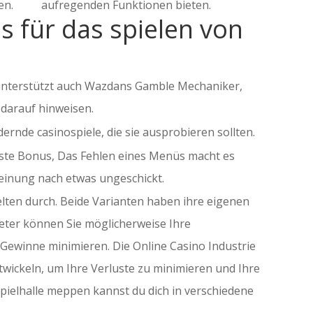
en.
aufregenden Funktionen bieten.
s für das spielen von
unterstützt auch Wazdans Gamble Mechaniker,
darauf hinweisen.
ernde casinospiele, die sie ausprobieren sollten.
ste Bonus, Das Fehlen eines Menüs macht es
inung nach etwas ungeschickt.
elten durch. Beide Varianten haben ihre eigenen
ieter können Sie möglicherweise Ihre
Gewinne minimieren. Die Online Casino Industrie
twickeln, um Ihre Verluste zu minimieren und Ihre
spielhalle meppen kannst du dich in verschiedene