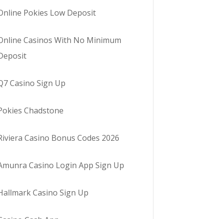
Online Pokies Low Deposit
Online Casinos With No Minimum
Deposit
Q7 Casino Sign Up
Pokies Chadstone
Riviera Casino Bonus Codes 2026
Amunra Casino Login App Sign Up
Hallmark Casino Sign Up