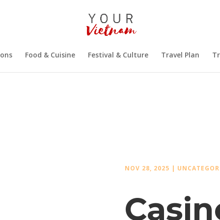
ions
Food & Cuisine
Festival & Culture
Travel Plan
Tr
NOV 28, 2025
| UNCATEGOR
Casin