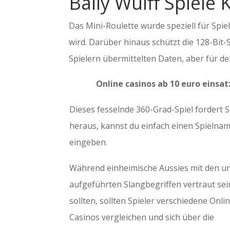
Bally Wulff Spiele 
Das Mini-Roulette wurde speziell für Spie
wird. Darüber hinaus schützt die 128-Bit
Spielern übermittelten Daten, aber für den
Online casinos ab 10 euro einsat
Dieses fesselnde 360-Grad-Spiel fordert S
heraus, kannst du einfach einen Spielna
eingeben.
Während einheimische Aussies mit den u
aufgeführten Slangbegriffen vertraut sei
sollten, sollten Spieler verschiedene Onli
Casinos vergleichen und sich über die