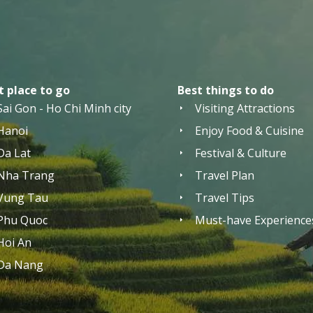
t place to go
Best things to do
Sai Gon - Ho Chi Minh city
Visiting Attractions
E
Hanoi
Enjoy Food & Cuisine
E
Da Lat
Festival & Culture
E
Nha Trang
Travel Plan
E
Vung Tau
Travel Tips
E
Phu Quoc
Must-have Experience
E
Hoi An
Da Nang