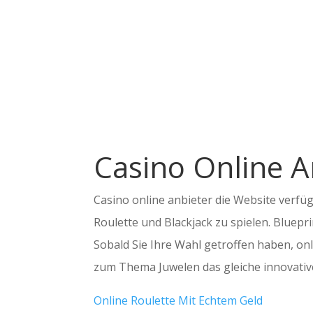
Casino Online A
Casino online anbieter die Website verfü
Roulette und Blackjack zu spielen. Bluepri
Sobald Sie Ihre Wahl getroffen haben, onl
zum Thema Juwelen das gleiche innovativ
Online Roulette Mit Echtem Geld