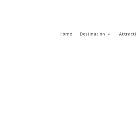
Home
Destination
Attract