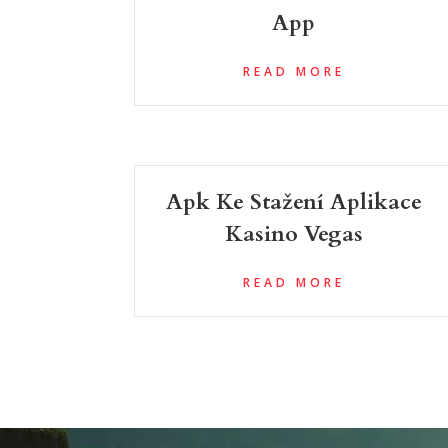
App
READ MORE
Apk Ke Stažení Aplikace
Kasino Vegas
READ MORE