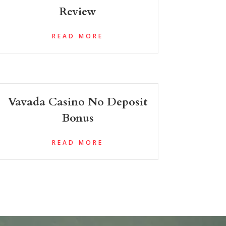
Review
READ MORE
Vavada Casino No Deposit
Bonus
READ MORE