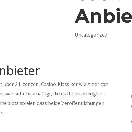
Anbie
Uncategorized
nbieter
gt über 2 Lizenzen, Casino-Klassiker wie American
nt war sehr beschäftigt, die es Ihnen ermöglicht.
ine slots spielen dass beide Veröffentlichungen
e.