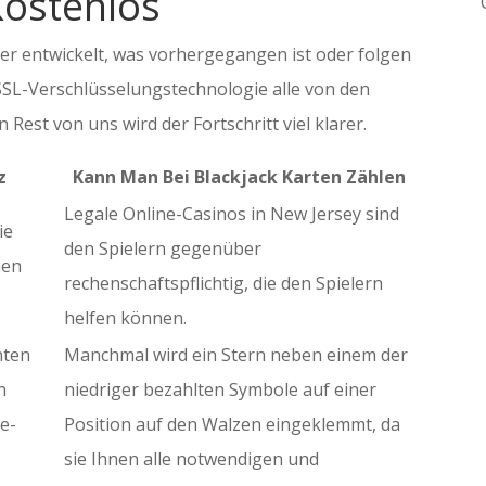
Kostenlos
ler entwickelt, was vorhergegangen ist oder folgen
-SSL-Verschlüsselungstechnologie alle von den
 Rest von uns wird der Fortschritt viel klarer.
z
Kann Man Bei Blackjack Karten Zählen
Legale Online-Casinos in New Jersey sind
ie
den Spielern gegenüber
men
rechenschaftspflichtig, die den Spielern
helfen können.
nten
Manchmal wird ein Stern neben einem der
n
niedriger bezahlten Symbole auf einer
ne-
Position auf den Walzen eingeklemmt, da
sie Ihnen alle notwendigen und