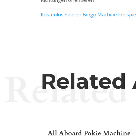
Kostenlos Spielen Bingo Machine Freispi
Related
Related 
All Aboard Pokie Machine