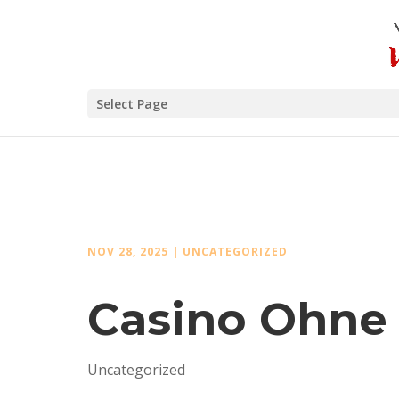
Select Page
NOV 28, 2025
| UNCATEGORIZED
Casino Ohne 
Uncategorized