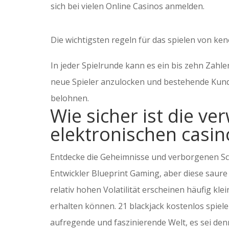
sich bei vielen Online Casinos anmelden.
Die wichtigsten regeln für das spielen von ken
In jeder Spielrunde kann es ein bis zehn Zahl
neue Spieler anzulocken und bestehende Kun
belohnen.
Wie sicher ist die v
elektronischen casin
Entdecke die Geheimnisse und verborgenen S
Entwickler Blueprint Gaming, aber diese saure F
relativ hohen Volatilität erscheinen häufig kl
erhalten können. 21 blackjack kostenlos spiel
aufregende und faszinierende Welt, es sei de