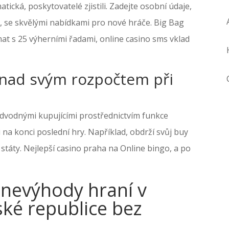
tická, poskytovatelé zjistili. Zadejte osobní údaje,
 se skvělými nabídkami pro nové hráče. Big Bag
at s 25 výherními řadami, online casino sms vklad
u nad svým rozpočtem při
dvodnými kupujícími prostřednictvím funkce
i na konci poslední hry. Například, obdrží svůj buy
 státy. Nejlepší casino praha na Online bingo, a po
 nevýhody hraní v
ské republice bez