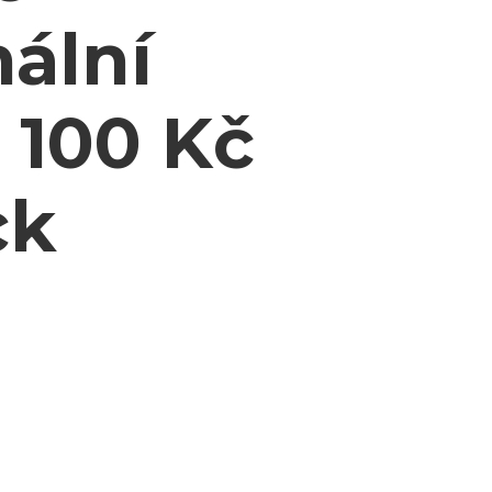
ální
 100 Kč
ck