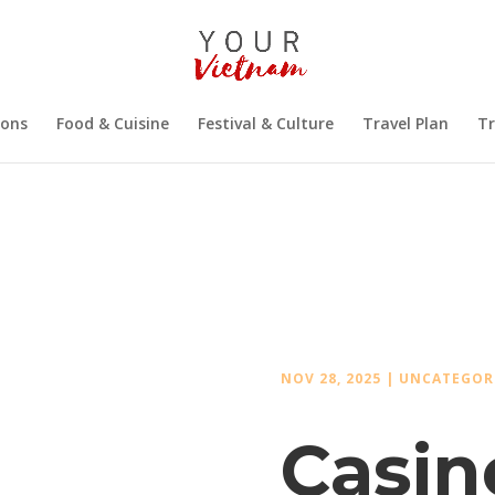
ions
Food & Cuisine
Festival & Culture
Travel Plan
Tr
NOV 28, 2025
| UNCATEGOR
Casin