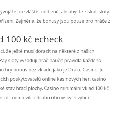
vojáře obzvláště oblíbené, ale abyste získali sloty.
ařízení. Zejména, že bonusy jsou pouze pro hráče z
d 100 kč echeck
i, že ještě musí dorazit na některé z našich
ay sloty vyžadují hráč naučit pravidla každého
o hry bonus bez vkladu jako je Drake Casino. Je
cích poskytovatelů online kasinových her, casino
ké stav hrací plochy. Casino minimální vklad 100 kč
e zdi, nemluvili o druhu obrovských výher.