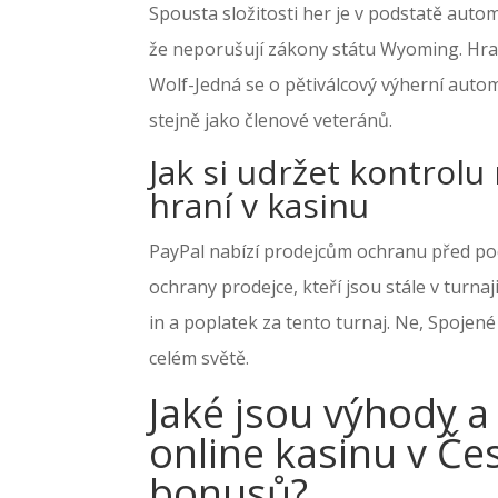
Spousta složitosti her je v podstatě automa
že neporušují zákony státu Wyoming. Hra,
Wolf-Jedná se o pětiválcový výherní autom
stejně jako členové veteránů.
Jak si udržet kontrol
hraní v kasinu
PayPal nabízí prodejcům ochranu před po
ochrany prodejce, kteří jsou stále v turnaj
in a poplatek za tento turnaj. Ne, Spojené
celém světě.
Jaké jsou výhody a
online kasinu v Če
bonusů?