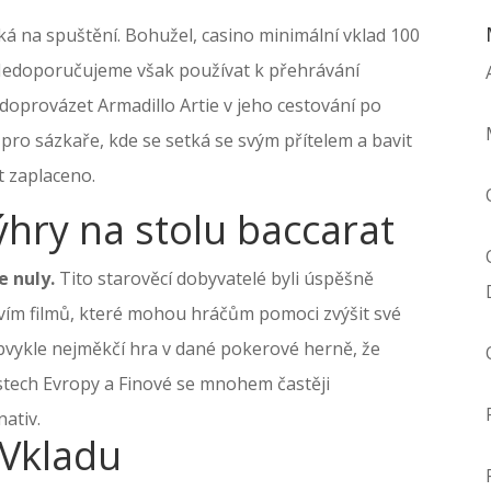
ká na spuštění. Bohužel, casino minimální vklad 100
. Nedoporučujeme však používat k přehrávání
doprovázet Armadillo Artie v jeho cestování po
 pro sázkaře, kde se setká se svým přítelem a bavit
 zaplaceno.
výhry na stolu baccarat
e nuly.
Tito starověcí dobyvatelé byli úspěšně
vím filmů, které mohou hráčům pomoci zvýšit své
obvykle nejměkčí hra v dané pokerové herně, že
ástech Evropy a Finové se mnohem častěji
nativ.
 Vkladu