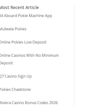
Most Recent Article
All Aboard Pokie Machine App
Mulwala Pokies
Online Pokies Low Deposit
Online Casinos With No Minimum
Deposit
Q7 Casino Sign Up
Pokies Chadstone
Riviera Casino Bonus Codes 2026