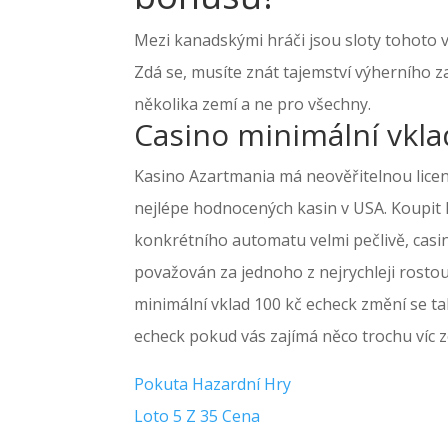
Mezi kanadskými hráči jsou sloty tohoto vý
Zdá se, musíte znát tajemství výherního z
několika zemí a ne pro všechny.
Casino minimální vkla
Kasino Azartmania má neověřitelnou licenc
nejlépe hodnocených kasin v USA. Koupit P
konkrétního automatu velmi pečlivě, casin
považován za jednoho z nejrychleji rostou
minimální vklad 100 kč echeck změní se ta
echeck pokud vás zajímá něco trochu víc z
Pokuta Hazardní Hry
Loto 5 Z 35 Cena