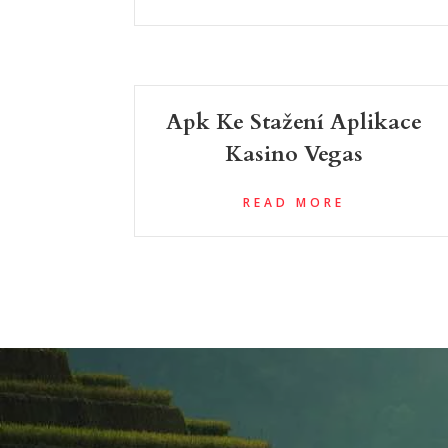
Apk Ke Stažení Aplikace
Kasino Vegas
READ MORE