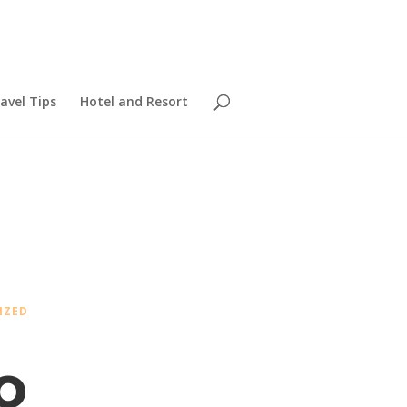
avel Tips
Hotel and Resort
IZED
o