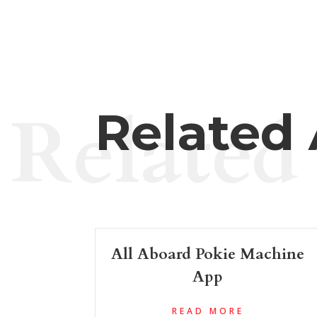
Related
Related 
All Aboard Pokie Machine
App
READ MORE