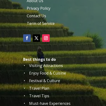
About Us
Privacy Policy
Contact Us
Term of Service
Best things to do
Visiting Attractions
E
Enjoy Food & Cuisine
E
Festival & Culture
E
Travel Plan
E
Travel Tips
E
Must-have Experiences
E